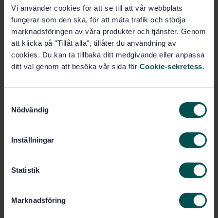
Vi använder cookies för att se till att vår webbplats
STANDARD
fungerar som den ska, för att mäta trafik och stödja
SVENSK STANDARD
· SS-EN 13830:2015+A1:2020
marknadsföringen av våra produkter och tjänster. Genom
Glasfasader - Produktstandard
att klicka på "Tillåt alla", tillåter du användning av
cookies. Du kan ta tillbaka ditt medgivande eller anpassa
Prenumerera på standarden - Läs mer
ditt val genom att besöka vår sida för
Cookie-sekretess
.
Pris:
1 865 SEK
Lägg i varukorgen
S
Nödvändig
PDF
a
m
Fler alternativ
t
Inställningar
y
c
Produktinformation
k
Statistik
e
Engelska
Språk:
s
Marknadsföring
Maskindrivna dörrar för
Framtagen av:
v
persontrafik, SIS/TK 179/AG 09
a