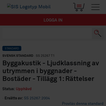
LOGGA IN
STANDARD
SVENSK STANDARD
· SS 25267 T1
Byggakustik - Ljudklassning av
utrymmen i byggnader -
Bostäder - Tillägg 1: Rättelser
Status:
Upphävd
·
Ersätts av:
SS 25267:2004
Provläs denna standard