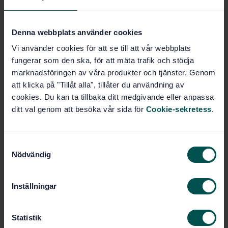
PDF
Denna webbplats använder cookies
Fler alternativ
Vi använder cookies för att se till att vår webbplats
fungerar som den ska, för att mäta trafik och stödja
Produktinformation
marknadsföringen av våra produkter och tjänster. Genom
att klicka på "Tillåt alla", tillåter du användning av
Svenska
Språk:
cookies. Du kan ta tillbaka ditt medgivande eller anpassa
Svenska institutet för
Framtagen av:
ditt val genom att besöka vår sida för
Cookie-sekretess
.
standarder
Acoustics - Sound
Internationell titel:
classification of spaces in buildings -
S
Dwellings - Amd 1
Nödvändig
a
STD-23930
Artikelnummer:
m
1
Utgåva:
t
Inställningar
1998-11-06
y
Fastställd:
c
3
Antal sidor:
k
Statistik
SS 25267
Tillägg till: