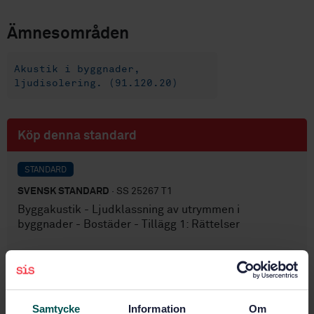
Ämnesområden
Akustik i byggnader,
ljudisolering. (91.120.20)
Köp denna standard
STANDARD
SVENSK STANDARD
· SS 25267 T1
Byggakustik - Ljudklassning av utrymmen i
byggnader - Bostäder - Tillägg 1: Rättelser
Prenumerera på standarden - Läs mer
Pris:
687 SEK
Samtycke
Information
Om
Lägg i varukorgen