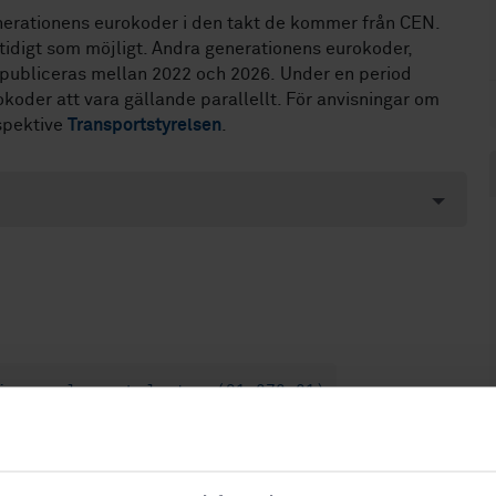
enerationens eurokoder i den takt de kommer från CEN.
 tidigt som möjligt. Andra generationens eurokoder,
 publiceras mellan 2022 och 2026. Under en period
der att vara gällande parallellt. För anvisningar om
spektive
Transportstyrelsen
.
ingsregler och laster (91.070.01)
(91.070.60)