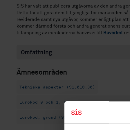
SIS har valt att publicera utgåvorna av den andra g
Detta för att göra dem tillgängliga för marknaden så
reviderade samt nya utgåvor, kommer enligt plan att
kommer därmed första och andra generationens euroko
tillämpning av eurokoderna hänvisas till
Boverket
re
Omfattning
Ämnesområden
Tekniska aspekter (91.010.30)
Eurokod 0 och 1, Grundläggande dimensioner
Eurokod, grund (91.070.50)
Eurokod, bro 