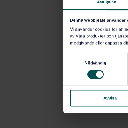
Samtycke
Denna webbplats använder 
Vi använder cookies för att s
av våra produkter och tjänster
medgivande eller anpassa dit
S
Nödvändig
a
m
t
y
c
k
Avvisa
e
s
v
a