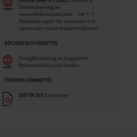
SS-EN 1996-1-1:2022
Eurokod 6:
Dimensionering av
murverkskonstruktioner - Del 1-1:
Allmänna regler för armerade och
oarmerade murverkskonstruktioner
BÖCKER OCH VERKTYG
Energibesiktning av byggnader –
flerbostadshus och lokaler
TEKNISK KOMMITTÉ
SIS/TK 203
Eurokoder