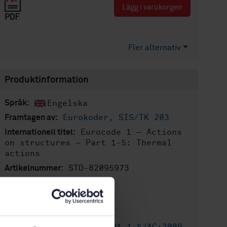
Lägg i varukorgen
PDF
Fler alternativ
Produktinformation
Engelska
Språk:
Eurokoder, SIS/TK 203
Framtagen av:
Eurocode 1 — Actions
Internationell titel:
on structures — Part 1-5: Thermal
actions
STD-82095973
Artikelnummer:
2
Utgåva:
2025-05-26
Fastställd:
39
Antal sidor: