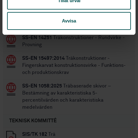
Tillåt urval
Inom samma område
Avvisa
STANDARDER
SS-EN 14251
Träkonstruktioner - Rundvirke -
Provning
SS-EN 15497:2014
Träkonstruktioner -
Fingerskarvat konstruktionsvirke - Funktions-
och produktionskrav
SS-EN 1058:2025
Träbaserade skivor –
Bestämning av karakteristiska 5-
percentilvärden och karakteristiska
medelvärden
TEKNISK KOMMITTÉ
SIS/TK 182
Trä