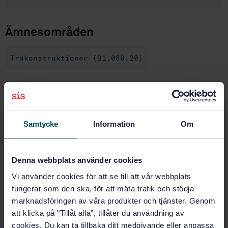
Ämnesområden
Träkonstruktioner (91.080.20)
Köp denna standard
STANDARD
Samtycke
Information
Om
SVENSK STANDARD
· SS-EN 1075:2014
Träkonstruktioner - Provning - Spikplåtsförband
Denna webbplats använder cookies
Prenumerera på standarden - Läs mer
Vi använder cookies för att se till att vår webbplats
fungerar som den ska, för att mäta trafik och stödja
Pris:
1 250 SEK
marknadsföringen av våra produkter och tjänster. Genom
Lägg i varukorgen
att klicka på "Tillåt alla", tillåter du användning av
PDF
cookies. Du kan ta tillbaka ditt medgivande eller anpassa