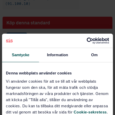
(91.100.10)
Köp denna standard
STANDARD
SVENSK STANDARD
· SS-EN 13892-3:2014
Golvmaterial - Provning av avjämnings- och
Samtycke
Information
Om
beläggningsmassor - Del 3: Bestämning av
nötningsmotstånd enligt Böhme-metoden
Prenumerera på standarden - Läs mer
Denna webbplats använder cookies
Vi använder cookies för att se till att vår webbplats
Pris:
789 SEK
fungerar som den ska, för att mäta trafik och stödja
Lägg i varukorgen
marknadsföringen av våra produkter och tjänster. Genom
PDF
att klicka på "Tillåt alla", tillåter du användning av
cookies. Du kan ta tillbaka ditt medgivande eller anpassa
Fler alternativ
ditt val genom att besöka vår sida för
Cookie-sekretess
.