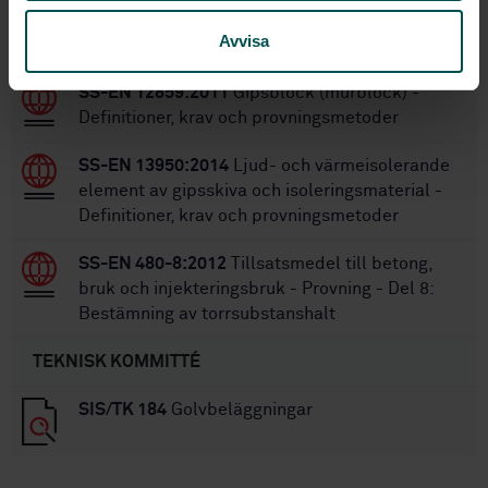
Avvisa
STANDARDER
SS-EN 12859:2011
Gipsblock (murblock) -
Definitioner, krav och provningsmetoder
SS-EN 13950:2014
Ljud- och värmeisolerande
element av gipsskiva och isoleringsmaterial -
Definitioner, krav och provningsmetoder
SS-EN 480-8:2012
Tillsatsmedel till betong,
bruk och injekteringsbruk - Provning - Del 8:
Bestämning av torrsubstanshalt
TEKNISK KOMMITTÉ
SIS/TK 184
Golvbeläggningar