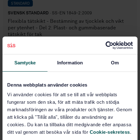
STANDARD
SVENSK STANDARD
· SS-EN 1849-2:2009
Flexibla tätskikt - Bestämning av tjocklek och vikt
per ytenhet - Del 2: Plast- och gummibaserade
tätskikt för tak
Prenumerera på standarden - Läs mer
Samtycke
Information
Om
Pris:
789 SEK
Lägg i varukorgen
PDF
Denna webbplats använder cookies
Fler alternativ
Vi använder cookies för att se till att vår webbplats
fungerar som den ska, för att mäta trafik och stödja
marknadsföringen av våra produkter och tjänster. Genom
Produktinformation
att klicka på "Tillåt alla", tillåter du användning av
cookies. Du kan ta tillbaka ditt medgivande eller anpassa
Engelska
Språk:
ditt val genom att besöka vår sida för
Cookie-sekretess
.
Tätskikt för låglutande tak
Framtagen av: