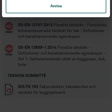
Vattenavledande skikt av byggpapp, duk, folie
Avvisa
för tak och väggar – Montering och infästning
för materials reaktion på brand
SS-EN 13707:2013
Flexibla tätskikt - Förstärkta
bitumenbaserade tätskikt för tak - Definitioner
och karaktäriserande egenskaper
SS-EN 13859-1:2014
Flexibla tätskikt -
Definitioner och karaktäriserande egenskaper -
Del 1: Vattenavledande skikt av byggpapp, duk,
folie
TEKNISK KOMMITTÉ
SIS/TK 193
Takprodukter, taksäkerhet och
tätskikt för byggnadsverk