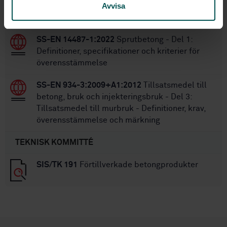
bruk och injekteringsbruk - Provning - Del 8:
Avvisa
Bestämning av torrsubstanshalt
SS-EN 14487-1:2022
Sprutbetong - Del 1:
Definitioner, specifikationer och kriterier för
överensstämmelse
SS-EN 934-3:2009+A1:2012
Tillsatsmedel till
betong, bruk och injekteringsbruk - Del 3:
Tillsatsmedel till murbruk - Definitioner, krav,
överensstämmelse och märkning
TEKNISK KOMMITTÉ
SIS/TK 191
Förtillverkade betongprodukter