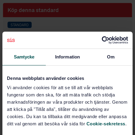
Köp denna standard
STANDARD
SVENSK STANDARD
· SS-EN 15037-2:2009
Förtillverkade betongprodukter - Bjälklagssystem,
balk och block - Del 2: Betongblock
Samtycke
Information
Om
Prenumerera på standarden - Läs mer
Pris:
1 420 SEK
Denna webbplats använder cookies
Lägg i varukorgen
Vi använder cookies för att se till att vår webbplats
PDF
fungerar som den ska, för att mäta trafik och stödja
marknadsföringen av våra produkter och tjänster. Genom
Fler alternativ
att klicka på "Tillåt alla", tillåter du användning av
cookies. Du kan ta tillbaka ditt medgivande eller anpassa
ditt val genom att besöka vår sida för
Cookie-sekretess
.
Produktinformation