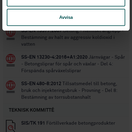
Inom samma område
Avvisa
STANDARDER
SS-EN 13577:2007
Betong - Kemiskt angrepp -
Bestämning av halt av aggressiv koldioxid i
vatten
SS-EN 13230-4:2016+A1:2020
Järnvägar - Spår
- Betongsliprar för spår och växlar - Del 4:
Förspända spårväxelsliprar
SS-EN 480-8:2012
Tillsatsmedel till betong,
bruk och injekteringsbruk - Provning - Del 8:
Bestämning av torrsubstanshalt
TEKNISK KOMMITTÉ
SIS/TK 191
Förtillverkade betongprodukter