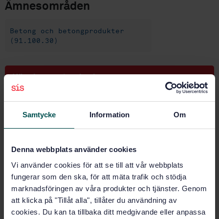
Ämnesområden
Betong och betongprodukter
(91.100.30)
Köp denna standard
STANDARD
Samtycke
Information
Om
SVENSK STANDARD
· SS-EN 14474:2004
Förtillverkade betongprodukter - Betong med träflis
som ballast - Krav och provningsmetoder
Denna webbplats använder cookies
Prenumerera på standarden - Läs mer
Vi använder cookies för att se till att vår webbplats
fungerar som den ska, för att mäta trafik och stödja
Pris:
943 SEK
marknadsföringen av våra produkter och tjänster. Genom
Lägg i varukorgen
att klicka på "Tillåt alla", tillåter du användning av
PDF
cookies. Du kan ta tillbaka ditt medgivande eller anpassa