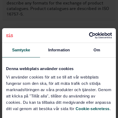
describe any formats for the exchange of product
catalogues. Product catalogues are described in ISO
16757-5.
Ämnesområden
Byggnadsindustrin Allmänt
Samtycke
Information
Om
(91.010.01)
Denna webbplats använder cookies
Köp denna standard
Vi använder cookies för att se till att vår webbplats
fungerar som den ska, för att mäta trafik och stödja
STANDARD
marknadsföringen av våra produkter och tjänster. Genom
SVENSK STANDARD
· SS-EN ISO 16757-4:2025
att klicka på "Tillåt alla", tillåter du användning av
Datastrukturer för elektroniska produktkataloger för
cookies. Du kan ta tillbaka ditt medgivande eller anpassa
installationer i byggnader – Del 4:
ditt val genom att besöka vår sida för
Cookie-sekretess
.
Datalexikonstrukturer för produktkataloger (ISO
16757-4:2025, IDT)