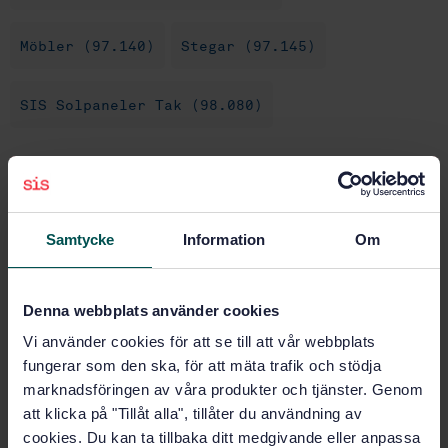
Möbler (97.140)
Stegar (97.145)
SIS Solpaneler Tak (98.080)
Köp denna standard
STANDARD
Samtycke
Information
Om
SVENSK STANDARD
· SS-EN 12951:2004
Takskyddsprodukter - Fast monterade takstegar
Denna webbplats använder cookies
Prenumerera på standarden - Läs mer
Vi använder cookies för att se till att vår webbplats
fungerar som den ska, för att mäta trafik och stödja
Pris:
1 097 SEK
marknadsföringen av våra produkter och tjänster. Genom
Lägg i varukorgen
att klicka på "Tillåt alla", tillåter du användning av
PDF
cookies. Du kan ta tillbaka ditt medgivande eller anpassa