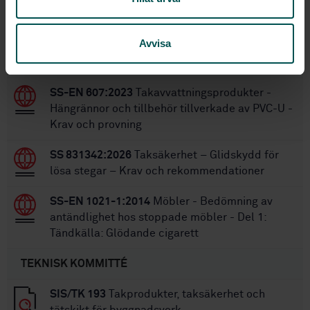
Inom samma område
Avvisa
STANDARDER
SS-EN 607:2023
Takavvattningsprodukter -
Hängrännor och tillbehör tillverkade av PVC-U -
Krav och provning
SS 831342:2026
Taksäkerhet – Glidskydd för
lösa stegar – Krav och rekommendationer
SS-EN 1021-1:2014
Möbler - Bedömning av
antändlighet hos stoppade möbler - Del 1:
Tändkälla: Glödande cigarett
TEKNISK KOMMITTÉ
SIS/TK 193
Takprodukter, taksäkerhet och
tätskikt för byggnadsverk