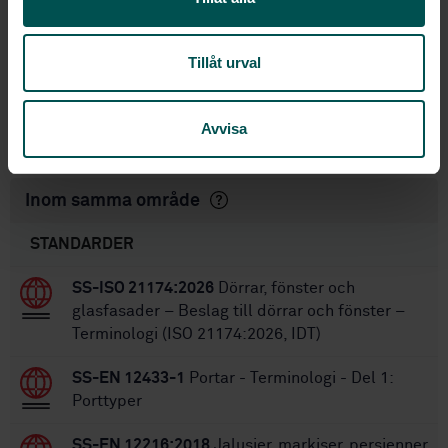
by hot box method - Part 2: Frames
STD-34420
Artikelnummer:
Tillåt urval
1
Utgåva:
2003-08-08
Fastställd:
Avvisa
43
Antal sidor:
Inom samma område
STANDARDER
SS-ISO 21174:2026
Dörrar, fönster och
glasfasader – Beslag till dörrar och fönster –
Terminologi (ISO 21174:2026, IDT)
SS-EN 12433-1
Portar - Terminologi - Del 1:
Porttyper
SS-EN 12216:2018
Jalusier, markiser, persienner