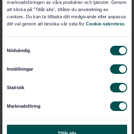
marknadsföringen av våra produkter och tjänster. Genom
att klicka på "Tillåt alla", tillåter du användning av
Prenumerera på standarden - Läs mer
cookies. Du kan ta tillbaka ditt medgivande eller anpassa
ditt val genom att besöka vår sida för
Cookie-sekretess
.
Pris:
1 420 SEK
Lägg i varukorgen
PDF
S
Nödvändig
a
Fler alternativ
m
t
Inställningar
y
Produktinformation
c
k
Statistik
Engelska
Språk:
e
Provnings- och
Framtagen av:
s
beräkningsmetoder - för enskilda
Marknadsföring
v
produkter, SIS/TK 189/AG 02
a
Thermal performance of
Internationell titel:
l
windows, doors and shutters -
Determination of thermal transmittance
Tillåt alla