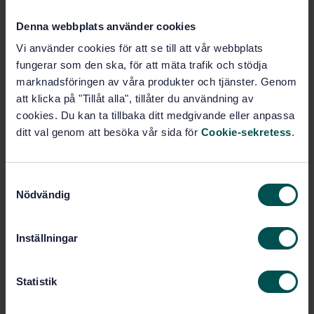
Fler alternativ
Denna webbplats använder cookies
Vi använder cookies för att se till att vår webbplats
Produktinformation
fungerar som den ska, för att mäta trafik och stödja
marknadsföringen av våra produkter och tjänster. Genom
Engelska
Språk:
att klicka på "Tillåt alla", tillåter du användning av
Fönster, dörrar, portar,
Framtagen av:
cookies. Du kan ta tillbaka ditt medgivande eller anpassa
glasfasader och bygglas, SIS/TK 179
ditt val genom att besöka vår sida för
Cookie-sekretess
.
Doors - Classification of
Internationell titel:
strength requirements
S
STD-28001
Artikelnummer:
Nödvändig
a
1
Utgåva:
m
2000-05-26
Fastställd:
t
Inställningar
6
Antal sidor:
y
c
k
Statistik
Inom samma område
e