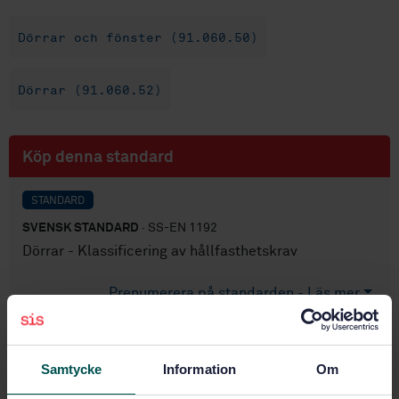
Dörrar och fönster (91.060.50)
Dörrar (91.060.52)
Köp denna standard
STANDARD
SVENSK STANDARD
· SS-EN 1192
Dörrar - Klassificering av hållfasthetskrav
Prenumerera på standarden - Läs mer
Pris:
687 SEK
Lägg i varukorgen
Samtycke
Information
Om
PDF