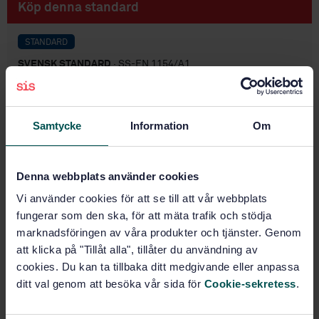
Köp denna standard
STANDARD
SVENSK STANDARD
· SS-EN 1154/A1
Byggnadsbeslag - Dörrstängare - Krav och provning
Prenumerera på standarden - Läs mer
Samtycke
Information
Om
Pris:
943 SEK
Lägg i varukorgen
Denna webbplats använder cookies
PDF
Vi använder cookies för att se till att vår webbplats
fungerar som den ska, för att mäta trafik och stödja
Fler alternativ
marknadsföringen av våra produkter och tjänster. Genom
att klicka på "Tillåt alla", tillåter du användning av
Produktinformation
cookies. Du kan ta tillbaka ditt medgivande eller anpassa
ditt val genom att besöka vår sida för
Cookie-sekretess
.
Engelska
Språk:
Lås och beslag, SIS/TK 615
Framtagen av: