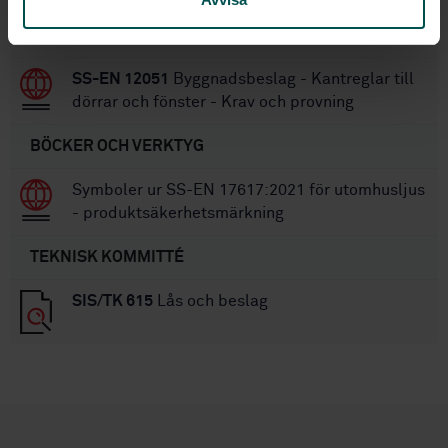
SS-EN 12433-1
Portar - Terminologi - Del 1:
Porttyper
SS-EN 12051
Byggnadsbeslag - Kantreglar till
dörrar och fönster - Krav och provning
BÖCKER OCH VERKTYG
Symboler ur SS-EN 17617:2021 för utomhusljus
- produktsäkerhetsmärkning
TEKNISK KOMMITTÉ
SIS/TK 615
Lås och beslag