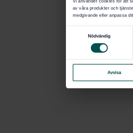
Vi använder cookies för att s
av våra produkter och tjänster
medgivande eller anpassa dit
S
Nödvändig
a
m
t
y
c
k
Avvisa
e
s
v
a
l