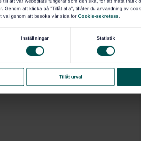
e till att vår webbplats fungerar som den ska, för att mäta trafi
. Genom att klicka på "Tillåt alla", tillåter du användning av cooki
t val genom att besöka vår sida för
Cookie-sekretess
.
Inställningar
Statistik
Tillåt urval