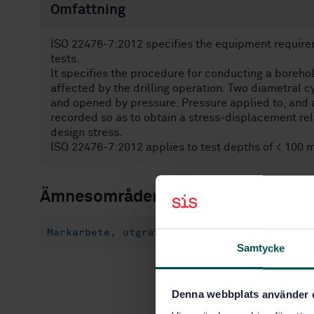
Omfattning
ISO 22476-7:2012 specifies the equipment requirem
tests.
It specifies the procedure for conducting a borehol
affected by the drilling operation. Two diametral c
and opened by pressure. Pressure applied to, and 
recorded so as to obtain a stress-displacement rel
design stress.
ISO 22476-7:2012 applies to test depths of < 100 m 
Ämnesområden
Markarbete, utgrävning, grundläggning, arb
Samtycke
Denna webbplats använder 