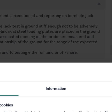
ents, execution of and reporting on borehole jack
e jack test in ground stiff enough not to be adversely
ylindrical steel loading plates are placed in the ground
associated opening of, the probe are measured and
ationship of the ground for the range of the expected
and to testing either on land or off-shore.
ete under jord (93.020)
Information
cookies