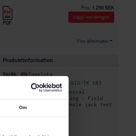
Pris:
1 250 SEK
Lägg i varukorgen
PDF
Fler alternativ
Produktinformation
Engelska
Språk:
Geoteknik, SIS/TK 183
Framtagen av:
Geotechnical
Internationell titel:
investigation and testing - Field
testing - Part 7: Borehole jack test
Om
(ISO 22476-7:2012)
STD-88527
Artikelnummer:
1
Utgåva: