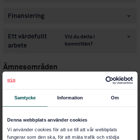
Finansiering
Ett värdefullt
Vill du delta i
kommittén?
arbete
Ämnesområden
Hälso- och sjukvård (11)
Samtycke
Information
Om
Sjukvårdstextilier: allmänt
(11.140)
Denna webbplats använder cookies
Vi använder cookies för att se till att vår webbplats
Intresseanmälan
fungerar som den ska, för att mäta trafik och stödja