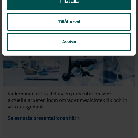
Tillåt alla
diagnostik
Tillåt urval
Avvisa
Välkommen att ta del av en presentation över
aktuella arbeten inom området medicinteknik och In
vitro-diagnostik.
Se senaste presentationen här >