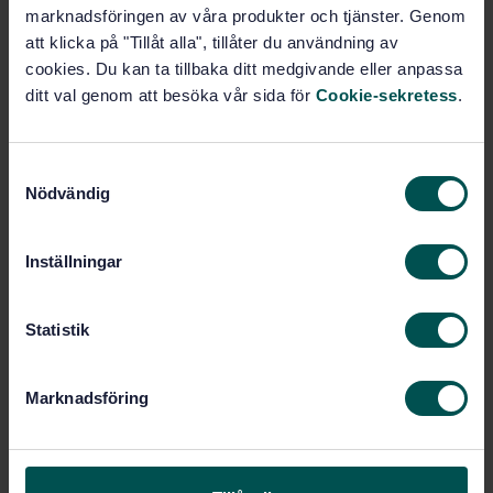
marknadsföringen av våra produkter och tjänster. Genom
Jag vill gärna veta mer om kommitténs arbete.
att klicka på "Tillåt alla", tillåter du användning av
cookies. Du kan ta tillbaka ditt medgivande eller anpassa
Gör en intresseanmälan
ditt val genom att besöka vår sida för
Cookie-sekretess
.
För dig som är kommittédeltagare
S
Nödvändig
a
Klicka här
för att ta dig till kommitténs digitala
m
arbetsyta och röstningsportal.
t
Inställningar
y
c
Nyttiga länkar för kommittédeltagare
k
Statistik
e
s
Tre kommittéer som minimerar
Marknadsföring
v
luftburen smitta i operationsrummet
a
l
Sammanfattning Medicinteknik och in vitro