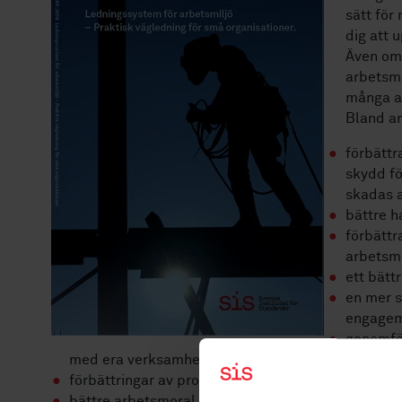
sätt för
dig att 
Även om 
arbetsmi
många a
Bland an
förbättr
skydd fö
skadas a
bättre h
förbättra
arbetsmi
ett bätt
en mer s
engagem
genomför
med era verksamhetsprioriteringar,
förbättringar av produkt-, process- och tjänstekva
bättre arbetsmoral på arbetsplatsen,