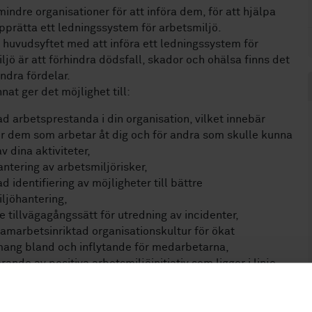
 mindre organisationer för att införa dem, för att hjälpa
upprätta ett ledningssystem för arbetsmiljö.
huvudsyftet med att införa ett ledningssystem för
ljö är att förhindra dödsfall, skador och ohälsa finns det
ndra fördelar.
nat ger det möjlighet till:
ad arbetsprestanda i din organisation, vilket innebär
r dem som arbetar åt dig och för andra som skulle kunna
v dina aktiviteter,
antering av arbetsmiljörisker,
d identifiering av möjligheter till bättre
ljöhantering,
re tillvägagångssätt för utredning av incidenter,
amarbetsinriktad organisationskultur för ökat
ang bland och inflytande för medarbetarna,
ande av positiva arbetsmiljöinitiativ som ligger i linje
litet,