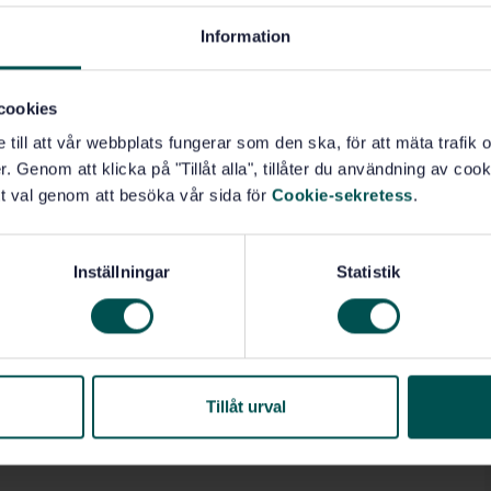
Information
der och leverantörer och i samhället).
 viktiga, och där ges också tips på sätt att uppfylla dem.
cookies
egna behov.
e till att vår webbplats fungerar som den ska, för att mäta trafi
. Genom att klicka på "Tillåt alla", tillåter du användning av cooki
t val genom att besöka vår sida för
Cookie-sekretess
.
0)
Ledningssystem för arbetsmiljö (04.030)
Inställningar
Statistik
Tillåt urval