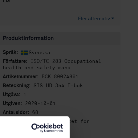
PDF
Fler alternativ
Produktinformation
Svenska
Språk:
ISO/TC 283 Occupational
Författare:
health and safety mana
BCK-80024861
Artikelnummer:
SIS HB 354 E-bok
Beteckning:
1
Utgåva:
2020-10-01
Utgiven:
68
Antal sidor:
Svenska institutet för
Förlag:
standarder