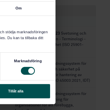
Om
Inom samma område
STANDARDER
k och stödja marknadsföringen
SS-EN ISO 25901-2:2023
Svetsning och
es. Du kan ta tillbaka ditt
besläktade förfaranden - Terminologi -
Del 2: Hälsa och säkerhet (ISO 25901-
2:2022)
Marknadsföring
SS-ISO 45003:2021
Ledningssystem för
arbetsmiljö - Hälsa och säkerhet på
arbetet - Vägledning för hantering av
psykosociala risker (ISO 45003:2021, IDT)
Tillåt alla
SS-ISO 45006:2024
Ledningssystem för
arbetsmiljö — Vägledning för
organisationer för att förebygga,