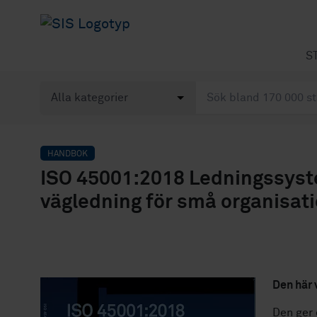
S
HANDBOK
ISO 45001:2018 Ledningssyste
vägledning för små organisati
Den här 
Den ger 