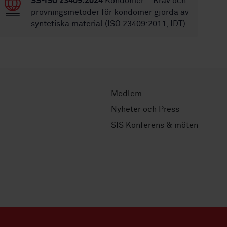
SS-ISO 23409:2024
Kondomer – Krav och
provningsmetoder för kondomer gjorda av
syntetiska material (ISO 23409:2011, IDT)
Medlem
Nyheter och Press
SIS Konferens & möten