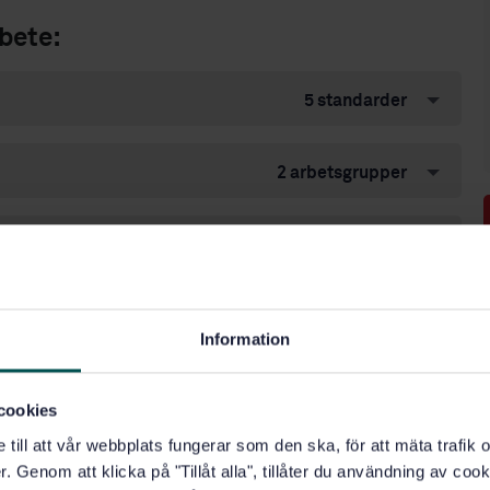
bete:
5 standarder
2 arbetsgrupper
7 företag och organisationer
21 internationella kommittéer
Information
cookies
e till att vår webbplats fungerar som den ska, för att mäta trafi
. Genom att klicka på "Tillåt alla", tillåter du användning av cooki