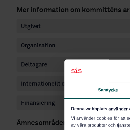
Mer information om kommitténs ar
Utgivet
Organisation
Deltagare
Internationellt deltagande
Samtycke
Finansiering
Denna webbplats använder 
Vi använder cookies för att s
Ämnesområden
av våra produkter och tjänster