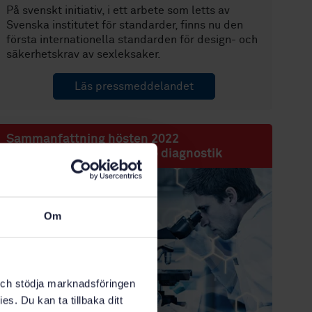
På svenskt initiativ, i ett arbete som letts av
Svenska institutet för standarder, finns nu den
första internationella standarden för design- och
säkerhetskrav av sexleksaker.
Läs pressmeddelandet
Sammanfattning hösten 2022
Medicinteknik och in vitro diagnostik
Om
k och stödja marknadsföringen
es. Du kan ta tillbaka ditt