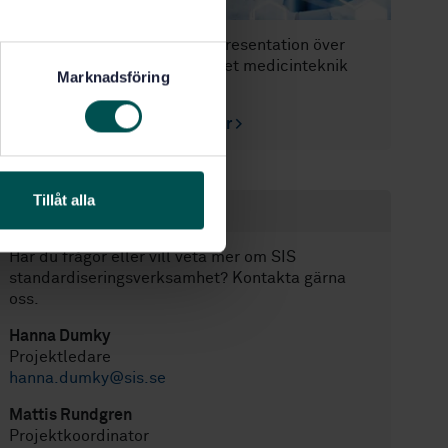
Välkommen att ta del av en presentation över
aktuella arbeten inom området medicinteknik
Marknadsföring
och In vitro-diagnostik.
Se senaste presentationen här >
Tillåt alla
Kontakt
Har du frågor eller vill veta mer om SIS
standardiseringsverksamhet? Kontakta gärna
oss.
Hanna Dumky
Projektledare
hanna.dumky@sis.se
Mattis Rundgren
Projektkoordinator