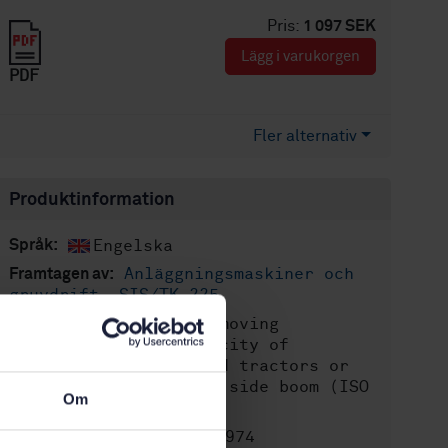
Pris:
1 097 SEK
Lägg i varukorgen
PDF
Fler alternativ
Produktinformation
Engelska
Språk:
Anläggningsmaskiner och
Framtagen av:
gruvdrift, SIS/TK 225
Earth-moving
Internationell titel:
machinery - Lift capacity of
pipelayers and wheeled tractors or
loaders equipped with side boom (ISO
Om
8813:1992, IDT)
STD-80017974
Artikelnummer: