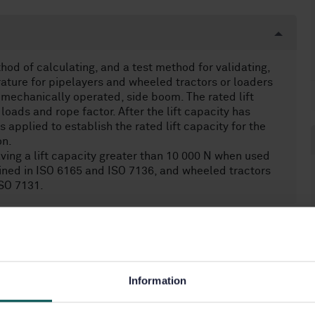
hod of calculating, and a test method for validating,
rature for pipelayers and wheeled tractors or loaders
 mechanically operated, side boom. The rated lift
loads and rope factor. After the lift capacity has
 applied to establish the rated lift capacity for the
on.
ving a lift capacity greater than 10 000 N when used
defined in ISO 6165 and ISO 7136, and wheeled tractors
ISO 7131.
Information