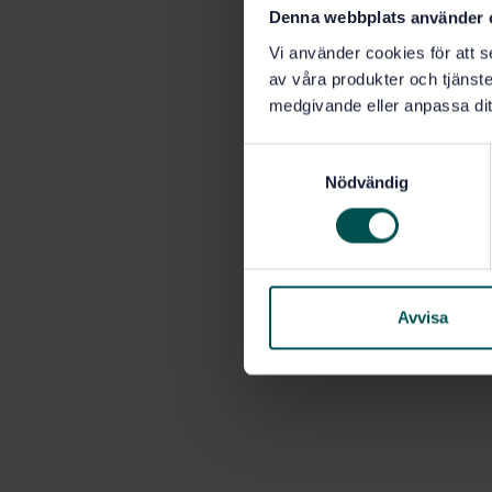
Denna webbplats använder 
Vi använder cookies för att s
av våra produkter och tjänster
medgivande eller anpassa dit
S
Nödvändig
a
m
t
y
c
k
Avvisa
e
s
v
a
l