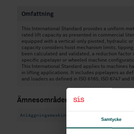
Omfattning
This International Standard provides a uniform met
rated lift capacity as presented in commercial lite
equipped with a vertical-only pivoted, hydraulic or
capacity considers hoist mechanism limits, tipping 
been calculated and validated, a reduction factor is
specific pipelayer or wheeled machine configurati
This International Standard applies to machines ha
in lifting applications. It includes pipelayers as 
and loaders as defined in ISO 6165, ISO 6747 and 
Ämnesområden
Anläggningsmaskiner (53.100)
Samtycke