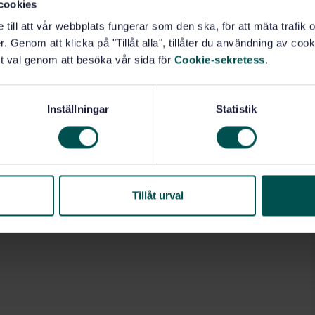
cookies
e till att vår webbplats fungerar som den ska, för att mäta trafi
reduction or motion inhibit: it does not cover
. Genom att klicka på "Tillåt alla", tillåter du användning av cooki
) away from the intended object.
t val genom att besöka vår sida för
Cookie-sekretess
.
tended to assist the operator of the machine. The
Inställningar
Statistik
mains with the operator of the machine.
g and collision avoidance systems installed to the
Tillåt urval