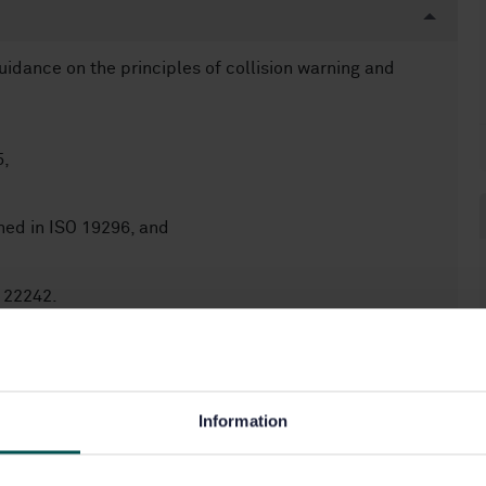
idance on the principles of collision warning and
5,
ed in ISO 19296, and
 22242.
tection of objects, warnings to the operator,
nd test procedures. It is intended to be used in
series, which provide detailed guidance and
Information
voidance systems and determining risk areas and risk
or particular types of machines are defined in the use