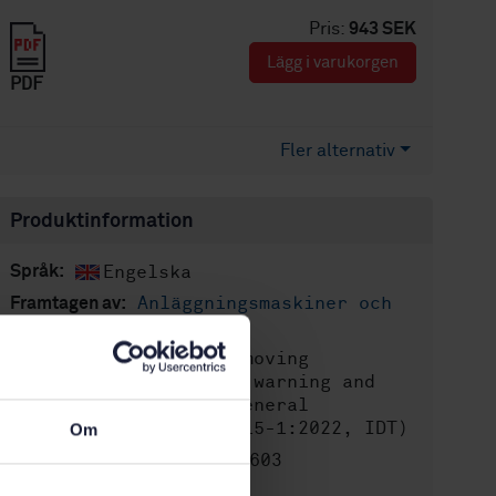
Pris:
943 SEK
Lägg i varukorgen
PDF
Fler alternativ
Produktinformation
Engelska
Språk:
Anläggningsmaskiner och
Framtagen av:
gruvdrift, SIS/TK 225
Earth-moving
Internationell titel:
machinery — Collision warning and
avoidance — Part 1: General
requirements (ISO 21815-1:2022, IDT)
Om
STD-80033603
Artikelnummer:
1
Utgåva: