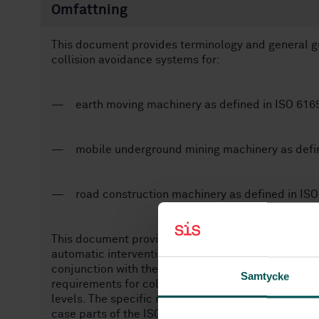
Omfattning
This document provides terminology and general gu
collision avoidance systems for:
— earth moving machinery as defined in ISO 616
— mobile underground mining machinery as defin
— road construction machinery as defined in ISO
This document provides general requirements for de
automatic intervention control to avoid collision, a
conjunction with the other parts of the ISO 21815 
Samtycke
requirements for collision warning and collision a
levels. The specific requirements and definitions f
case parts of the ISO 21815 series.