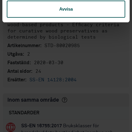
Beständighet och rundvirke,
Framtagen av:
Avvisa
SIS/TK 182/AG 03
Durability of wood and
Internationell titel:
wood-based products - Efficacy criteria
for curative wood preservatives as
determined by biological tests
STD-80020985
Artikelnummer:
2
Utgåva:
2020-03-30
Fastställd:
24
Antal sidor:
SS-EN 14128:2004
Ersätter:
Inom samma område
STANDARDER
SS-EN 16755:2017
Bruksklasser för