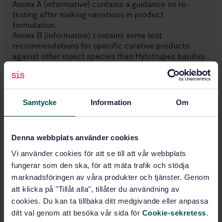
Annex A (informative) contains a guidance on re-
testing after making variations in product
formulation.
Annex B (informative) contains some test
recommendations for specific curative products
against other insect species than Hylotrupes bajulus
and Anobium punctatum.
Ämnesområden
Samtycke
Information
Om
Träskyddande kemikalier
(71.100.50)
Denna webbplats använder cookies
Vi använder cookies för att se till att vår webbplats
fungerar som den ska, för att mäta trafik och stödja
Trä, sågtimmer och sågat virke
(79.040)
marknadsföringen av våra produkter och tjänster. Genom
att klicka på "Tillåt alla", tillåter du användning av
cookies. Du kan ta tillbaka ditt medgivande eller anpassa
ditt val genom att besöka vår sida för
Cookie-sekretess
.
Köp denna standard