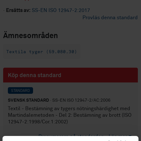
·
Ersätts av:
SS-EN ISO 12947-2:2017
Provläs denna standard
Ämnesområden
Textila tyger (59.080.30)
Köp denna standard
STANDARD
SVENSK STANDARD
· SS-EN ISO 12947-2/AC:2006
Textil - Bestämning av tygers nötningshärdighet med
Martindalemetoden - Del 2: Bestämning av brott (ISO
12947-2:1998/Cor.1:2002)
Prenumerera på standarden - Läs mer