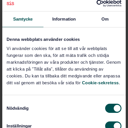
Pris:
0 SEK
Lägg i varukorgen
Samtycke
Information
Om
PDF
Fler alternativ
Denna webbplats använder cookies
Vi använder cookies för att se till att vår webbplats
fungerar som den ska, för att mäta trafik och stödja
Produktinformation
marknadsföringen av våra produkter och tjänster. Genom
Engelska
Språk:
att klicka på "Tillåt alla", tillåter du användning av
cookies. Du kan ta tillbaka ditt medgivande eller anpassa
Materialegenskaper, SIS/TK
Framtagen av:
160/AG 11
ditt val genom att besöka vår sida för
Cookie-sekretess
.
Textiles - Determination
Internationell titel:
of abrasion resistance of fabrics by
S
the Martindale method - Part 2:
Nödvändig
Determination of specimen breakdown
a
(ISO 12947-2:1998/Cor.1:2002)
m
t
STD-45159
Artikelnummer:
Inställningar