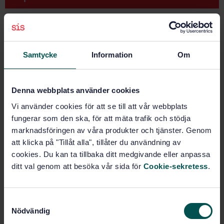
STANDARD
SVENSK STANDARD
· SS-EN 17848:2023
Läder - Kemikalier - Kvalitetskontroll
Samtycke
Information
Om
Prenumerera på standarden - Läs mer
Denna webbplats använder cookies
Pris:
965 SEK
Vi använder cookies för att se till att vår webbplats
Lägg i varukorgen
fungerar som den ska, för att mäta trafik och stödja
PDF
marknadsföringen av våra produkter och tjänster. Genom
att klicka på "Tillåt alla", tillåter du användning av
Fler alternativ
cookies. Du kan ta tillbaka ditt medgivande eller anpassa
ditt val genom att besöka vår sida för
Cookie-sekretess
.
Produktinformation
Engelska
S
Språk:
Nödvändig
a
Svenska institutet för
Framtagen av: