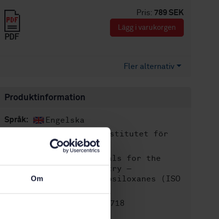
Pris:
789 SEK
Lägg i varukorgen
PDF
Fler alternativ
Produktinformation
Engelska
Språk:
Svenska institutet för
Framtagen av:
standarder
Chemicals for the
Internationell titel:
leather tanning industry —
Determination of cyclosiloxanes (ISO
Om
23649:2025, IDT)
STD-82095718
Artikelnummer:
1
Utgåva: