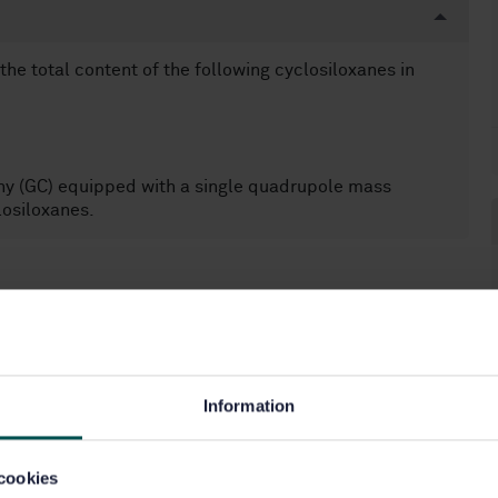
he total content of the following cyclosiloxanes in
hy (GC) equipped with a single quadrupole mass
losiloxanes.
Information
cookies