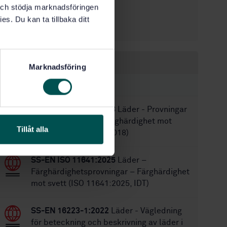
k och stödja marknadsföringen
2025-05-16
Fastställd:
es. Du kan ta tillbaka ditt
18
Antal sidor:
Inom samma område
Marknadsföring
STANDARDER
SS-EN ISO 11640:2018
Läder - Provningar
för färghärdighet - Färghärdighet mot
Tillåt alla
gnidning (ISO 11640:2018)
SS-EN ISO 11641:2025
Läder –
Färghärdighetsprovningar – Färghärdighet
mot svett (ISO 11641:2025, IDT)
SS-EN 16223-1:2022
Läder - Vägledning
för beteckning och beskrivning av läder i