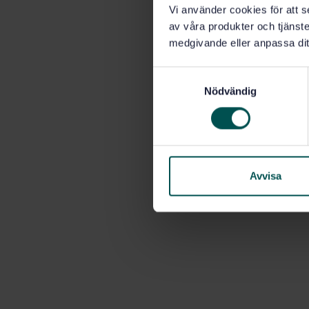
Vi använder cookies för att s
av våra produkter och tjänster
medgivande eller anpassa dit
S
Nödvändig
a
m
t
y
c
k
Avvisa
e
s
v
a
l