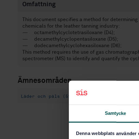
Omfattning
This document specifies a method for determining t
chemicals for the leather tanning industry:
— octamethylcyclotetrasiloxane (D4);
— decamethylcyclopentasiloxane (D5);
— dodecamethylcyclohexasiloxane (D6);
This method requires the use of gas chromatograp
spectrometer (MS) to identify and quantify the cyc
Ämnesområden
Läder och päls (59.140.30)
Samtycke
Denna webbplats använder 