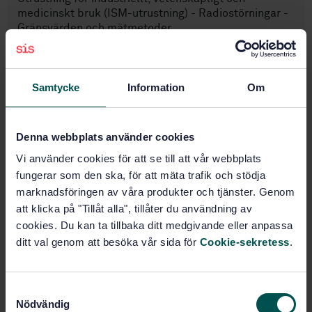
medicinskt bruk (ISM-utrustning) - Radiostörningar -
Gränsvärden och mätmetoder
Prenumerera på standarden - Läs mer
Samtycke
Information
Om
Pris:
216 SEK
Lägg i varukorgen
PDF
Denna webbplats använder cookies
Vi använder cookies för att se till att vår webbplats
Fler alternativ
fungerar som den ska, för att mäta trafik och stödja
marknadsföringen av våra produkter och tjänster. Genom
Produktinformation
att klicka på "Tillåt alla", tillåter du användning av
cookies. Du kan ta tillbaka ditt medgivande eller anpassa
Engelska
Språk:
ditt val genom att besöka vår sida för
Cookie-sekretess
.
SEK SVENSK ELSTANDARD
Framtagen av:
Industrial, scientific
Internationell titel:
S
and medical equipment - Radio-frequency
Nödvändig
disturbance characteristics - Limits
a