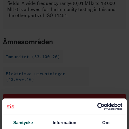
fields. A wide frequency range (0,01 MHz to 18 000
MHz) is allowed for the immunity testing in this and
the other parts of ISO 11451.
Ämnesområden
Immunitet (33.100.20)
Elektriska utrustningar
(43.040.10)
Köp denna standard
STANDARD
Samtycke
Information
Om
SVENSK STANDARD
· SS-ISO 11451-1:2015