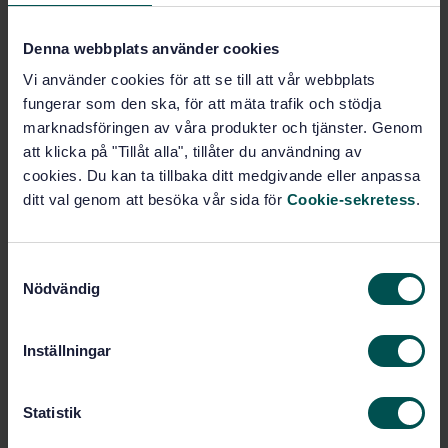
Vägfordon - Elstörningar från smalbandsemission av
elektromagnetisk energi - Provningsmetoder för
Denna webbplats använder cookies
komplett fordon - Del 1: Allmänna principer och
terminologi (ISO 11451-1:2015, IDT)
Vi använder cookies för att se till att vår webbplats
fungerar som den ska, för att mäta trafik och stödja
Prenumerera på standarden - Läs mer
marknadsföringen av våra produkter och tjänster. Genom
att klicka på "Tillåt alla", tillåter du användning av
Pris:
1 250 SEK
cookies. Du kan ta tillbaka ditt medgivande eller anpassa
Lägg i varukorgen
ditt val genom att besöka vår sida för
Cookie-sekretess
.
PDF
Fler alternativ
S
Nödvändig
a
m
Produktinformation
t
Inställningar
y
Engelska
Språk:
c
Elstörningar i fordon,
Framtagen av:
k
Statistik
SIS/TK 240/AG 03
e