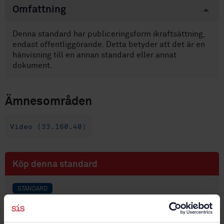
Omfattning
Denna standard har publiceringsform ikraftsättning,
endast offentliggörande. Detta betyder att det är en
hänvisning till en annan standard eller annat
dokument.
Ämnesområden
Video (33.160.40)
Köp denna standard
STANDARD
IKRAFTSÄTTNING, ENDAST OFFENTLIGGÖRANDE
· SS-EN
62122