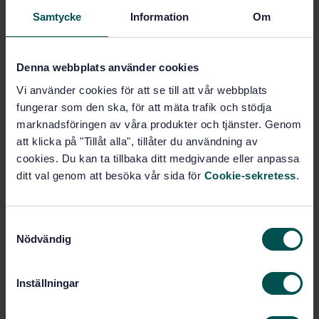
Video - Mätning på digitala videobandspelare för
Samtycke
Information
Om
allmänbruk - Elektriska och mekaniska egenskaper
Prenumerera på standarden - Läs mer
Denna webbplats använder cookies
Pris:
0 SEK
Vi använder cookies för att se till att vår webbplats
Lägg i varukorgen
fungerar som den ska, för att mäta trafik och stödja
PDF
marknadsföringen av våra produkter och tjänster. Genom
att klicka på "Tillåt alla", tillåter du användning av
cookies. Du kan ta tillbaka ditt medgivande eller anpassa
Produktinformation
ditt val genom att besöka vår sida för
Cookie-sekretess
.
Engelska
Språk:
SEK SVENSK ELSTANDARD
S
Framtagen av:
Nödvändig
a
Methods of measurement
Internationell titel:
m
for consumer-use digital VTRs -
Electronic and mechanical performances
t
Inställningar
y
STD-3330408
Artikelnummer:
c
1
Utgåva: