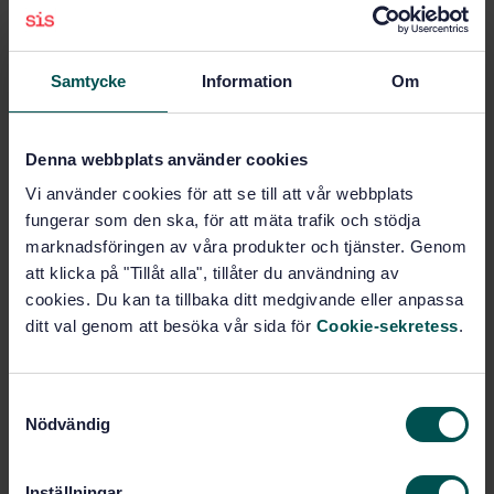
Pris:
1 420 SEK
Lägg i varukorgen
PDF
Samtycke
Information
Om
Fler alternativ
Denna webbplats använder cookies
Produktinformation
Vi använder cookies för att se till att vår webbplats
fungerar som den ska, för att mäta trafik och stödja
Engelska
Språk:
marknadsföringen av våra produkter och tjänster. Genom
Skeppsteknik och Marin
Framtagen av:
att klicka på "Tillåt alla", tillåter du användning av
Teknologi, SIS/TK 477
cookies. Du kan ta tillbaka ditt medgivande eller anpassa
Ships and marine
ditt val genom att besöka vår sida för
Cookie-sekretess
.
Internationell titel:
technology - Potable water supply on
ships and marine structures - Part 2:
Method of calculation
S
Nödvändig
STD-32492
Artikelnummer:
a
m
1
Utgåva:
t
2002-05-24
Fastställd:
Inställningar