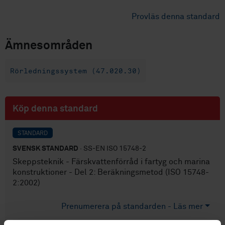
Provläs denna standard
Ämnesområden
Rörledningssystem (47.020.30)
Köp denna standard
STANDARD
SVENSK STANDARD
· SS-EN ISO 15748-2
Skeppsteknik - Färskvattenförråd i fartyg och marina
konstruktioner - Del 2: Beräkningsmetod (ISO 15748-
2:2002)
Prenumerera på standarden - Läs mer