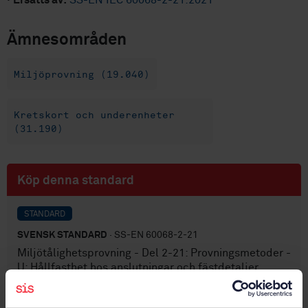
·
Ersätts av:
SS-EN IEC 60068-2-21:2021
Ämnesområden
Miljöprovning (19.040)
Kretskort och underenheter
(31.190)
Köp denna standard
STANDARD
SVENSK STANDARD
· SS-EN 60068-2-21
Miljötålighetsprovning - Del 2-21: Provningsmetoder -
U: Hållfasthet hos anslutningar och fästdetaljer
Prenumerera på standarden - Läs mer