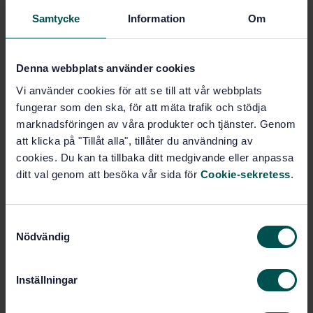
Samtycke
Information
Om
Pris:
645 SEK
Lägg i varukorgen
PDF
Denna webbplats använder cookies
Vi använder cookies för att se till att vår webbplats
Fler alternativ
fungerar som den ska, för att mäta trafik och stödja
marknadsföringen av våra produkter och tjänster. Genom
Produktinformation
att klicka på "Tillåt alla", tillåter du användning av
cookies. Du kan ta tillbaka ditt medgivande eller anpassa
Engelska
Språk:
ditt val genom att besöka vår sida för
Cookie-sekretess
.
SEK SVENSK ELSTANDARD
Framtagen av:
Environmental testing -
Internationell titel:
S
Part 2-21: Tests - Test U: Robustness
Nödvändig
of terminations and integral mounting
a
devices
m
t
STD-3332612
Artikelnummer:
Inställningar
y
2
Utgåva:
c