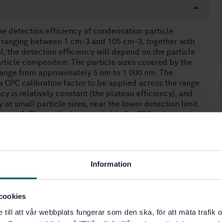
 detection efficiency of condensation particle
s ranging between 1 cm-3 and 105 cm-3, together with
, the detection efficiency will depend on the particle
rticle composition. The particle sizes covered by the
range from approximately 5 nm to 1 000 nm. The
 CPC calibration factor to be applied across the range
cy is relatively constant (the plateau efficiency), and
 at small particle sizes, near the lower detection limit.
Annex A. The methods are suitable for CPCs whose inlet
/min. This International Standard describes a method
 performed according to this International Standard.
Information
0)
cookies
e till att vår webbplats fungerar som den ska, för att mäta trafi