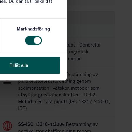
es. Du kan ta tillbaka ditt
Inom samma område
Marknadsföring
STANDARDER
SS-EN 932-3:2022
Ballast - Generella
egenskaper - Del 3: Petrografisk
beskrivning, förenklad metod
Tillåt alla
SS-ISO 13317-2:2004
Bestämning av
partikelstorleksfördelning genom
sedimentation i vätskor, metoder som
utnyttjar gravitationskraften - Del 2:
Metod med fast pipett (ISO 13317-2:2001,
IDT)
SS-ISO 13318-1:2004
Bestämning av
partikelstorleksfördelning genom