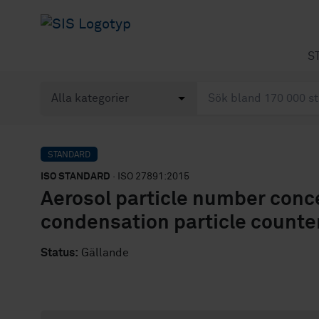
S
STANDARD
ISO STANDARD
· ISO 27891:2015
Aerosol particle number conce
condensation particle counte
Status:
Gällande