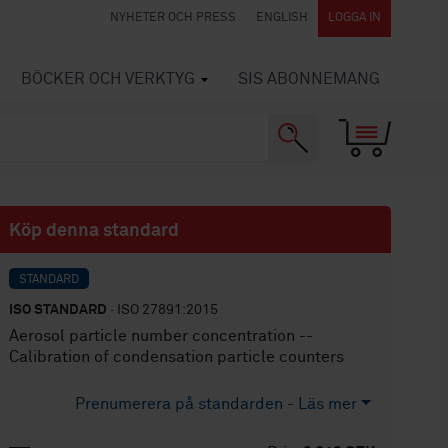
NYHETER OCH PRESS
ENGLISH
LOGGA IN
BÖCKER OCH VERKTYG
SIS ABONNEMANG
Köp denna standard
STANDARD
ISO STANDARD
· ISO 27891:2015
Aerosol particle number concentration --
Calibration of condensation particle counters
Prenumerera på standarden - Läs mer