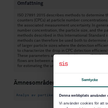
Omfattning
ISO 27891:2015 describes methods to determine the
counters (CPCs) at particle number concentration
the associated measurement uncertainty. In general
number concentration, the particle size, and the pa
methods described in this International Standard 
methods can therefore be used both to determine a
of larger particle sizes where the detection efficien
to characterize the drop in CPC detection efficiency
These parameters are described in more detail in 
flows are between approximately 0,1 l/min and 5 l
for estimating the uncertainty of a CPC calibration
Samtycke
Ämnesområden
Analys av partikelstorlek. Siktning (19.12
Denna webbplats använder 
Vi använder cookies för att s