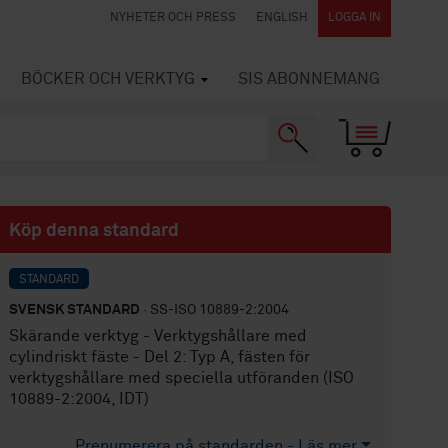
NYHETER OCH PRESS
ENGLISH
LOGGA IN
BÖCKER OCH VERKTYG
SIS ABONNEMANG
Köp denna standard
STANDARD
SVENSK STANDARD
· SS-ISO 10889-2:2004
Skärande verktyg - Verktygshållare med
cylindriskt fäste - Del 2: Typ A, fästen för
verktygshållare med speciella utföranden (ISO
10889-2:2004, IDT)
Prenumerera på standarden - Läs mer