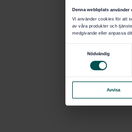
Denna webbplats använder 
Vi använder cookies för att s
av våra produkter och tjänster
medgivande eller anpassa dit
S
Nödvändig
a
m
t
y
c
k
Avvisa
e
s
v
a
l