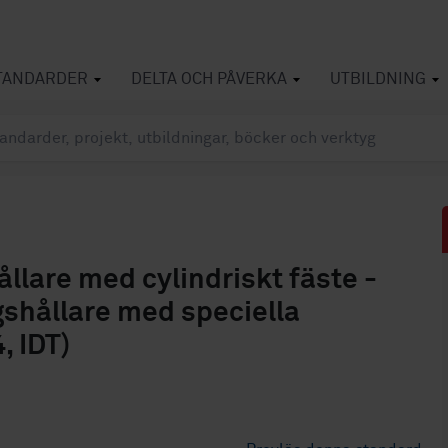
TANDARDER
DELTA OCH PÅVERKA
UTBILDNING
llare med cylindriskt fäste -
ygshållare med speciella
, IDT)