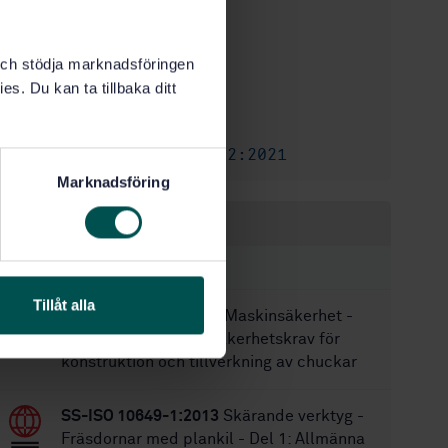
STD-38105
Artikelnummer:
2
Utgåva:
k och stödja marknadsföringen
2004-12-03
Fastställd:
es. Du kan ta tillbaka ditt
5
Antal sidor:
SS-ISO 10889-2
Ersätter:
SS-ISO 10889-2:2021
Ersätts av:
Marknadsföring
Inom samma område
STANDARDER
Tillåt alla
SS-EN 1550+A1:2008
Maskinsäkerhet -
Verktygsmaskiner - Säkerhetskrav för
konstruktion och tillverkning av chuckar
SS-ISO 10649-1:2013
Skärande verktyg -
Fräsdornar med plankil - Del 1: Allmänna