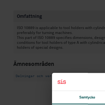
Omfattning
ISO 10889 is applicable to tool holders with cylind
preferably for turning machines.
This part of ISO 10889 specifies dimensions, desi
conditions for tool holders of type A with cylindri
holders of special designs.
Ämnesområden
Delningar och verktygshållare (25.060.20)
Samtycke