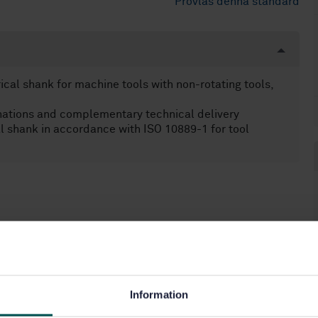
Provläs denna standard
rical shank for machine tools with non-rotating tools,
gnations and complementary technical delivery
cal shank in accordance with ISO 10889-1 for tool
Information