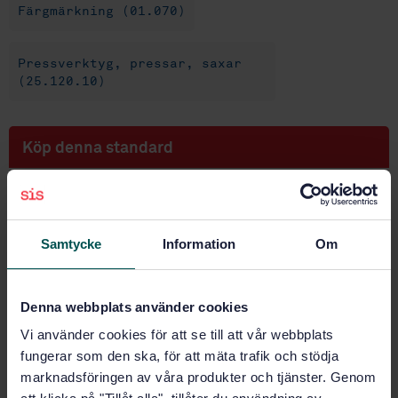
Färgmärkning (01.070)
Pressverktyg, pressar, saxar
(25.120.10)
Köp denna standard
STANDARD
SVENSK STANDARD
· SS-ISO 10243:2019
Pressverktyg - Tryckfjädrar med rektangulärt
Samtycke
Information
Om
tvärsnitt - Fjäderhusdimensioner och färgkod (ISO
10243:2019, IDT)
Denna webbplats använder cookies
Prenumerera på standarden - Läs mer
Vi använder cookies för att se till att vår webbplats
fungerar som den ska, för att mäta trafik och stödja
Pris:
1 097 SEK
marknadsföringen av våra produkter och tjänster. Genom
Lägg i varukorgen