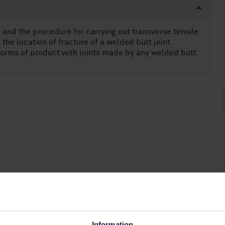
 and the procedure for carrying out transverse tensile
 the location of fracture of a welded butt joint.
 forms of product with joints made by any welded butt
Information