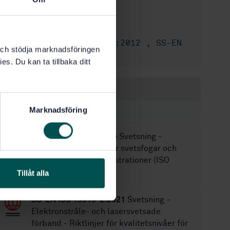
2022-06-13
Fastställd:
20
Antal sidor:
SS-EN ISO 4136:2012
,
SS-EN
Ersätter:
k och stödja marknadsföringen
ISO 4136:2012
es. Du kan ta tillbaka ditt
Inom samma område
Marknadsföring
STANDARDER
SS-EN ISO 17659:2005
Svetsning -
Flerspråkig ordlista för svetsfogar och
svetsförband med illustrationer (ISO
17659:2002)
Tillåt alla
SS-EN ISO 13919-2:2021
Svetsning -
Elektronstråle- och lasersvetsade
förband - Riktlinjer för kvalitetsnivåer för