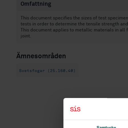
Omfattning
This document specifies the sizes of test specimen
tests in order to determine the tensile strength and
This document applies to metallic materials in all
joint.
Ämnesområden
Svetsfogar (25.160.40)
Samtycke