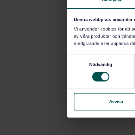
Denna webbplats använder 
Vi använder cookies för att s
av våra produkter och tjänster
medgivande eller anpassa dit
S
Nödvändig
a
m
t
y
c
k
Avvisa
e
s
v
a