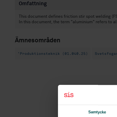
Omfattning
This document defines friction stir spot welding (
In this document, the term "aluminium" refers to al
Ämnesområden
'Produktionsteknik (01.040.25)
Svetsfoga
Samtycke