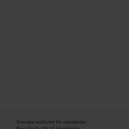
Svenska institutet för standarder
Box 45443, 104 31 Stockholm