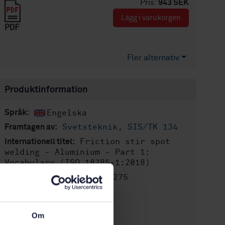
Pris:
943 SEK
Lägg i varukorgen
PDF
Fler alternativ
Produktinformation
Engelska
Språk:
Svetsteknik, SIS/TK 134
Framtagen av:
Friction stir spot
Internationell titel:
welding - Aluminium - Part 1:
Vocabulary (ISO 18785-1:2018)
STD-80027275
Artikelnummer:
1
Utgåva:
2021-01-26
Fastställd:
Om
24
Antal sidor: