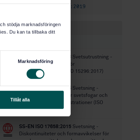
SS-ISO 18785-1:2019
Ersätter:
k och stödja marknadsföringen
Inom samma område
es. Du kan ta tillbaka ditt
STANDARDER
SS-EN ISO 15296:2018
Svetsutrustning -
Marknadsföring
Terminologi - Termer för
gassvetsutrustning (ISO 15296:2017)
SS-EN ISO 17659:2005
Svetsning -
Flerspråkig ordlista för svetsfogar och
Tillåt alla
svetsförband med illustrationer (ISO
17659:2002)
SS-EN ISO 17658:2015
Svetsning -
Diskontinuiteter och formavvikelser för