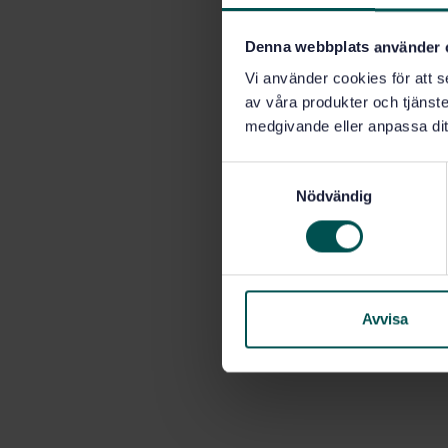
Denna webbplats använder 
Vi använder cookies för att s
av våra produkter och tjänster
medgivande eller anpassa dit
S
Nödvändig
a
m
t
y
c
k
Avvisa
e
s
v
a
l