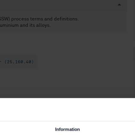
FSSW) process terms and definitions.
uminium and its alloys.
r (25.160.40)
Information