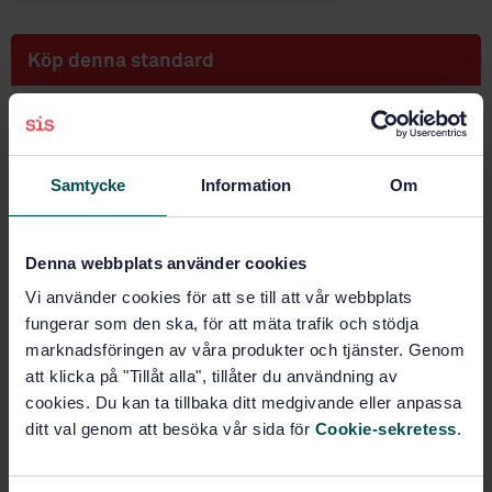
Köp denna standard
STANDARD
SVENSK STANDARD
· SS-EN ISO 9453:2006
Mjuklod - Kemisk sammansättning och
Samtycke
Information
Om
leveransformer (ISO 9453:2006)
Prenumerera på standarden - Läs mer
Denna webbplats använder cookies
Vi använder cookies för att se till att vår webbplats
Pris:
943 SEK
fungerar som den ska, för att mäta trafik och stödja
Lägg i varukorgen
marknadsföringen av våra produkter och tjänster. Genom
PDF
att klicka på "Tillåt alla", tillåter du användning av
cookies. Du kan ta tillbaka ditt medgivande eller anpassa
Fler alternativ
ditt val genom att besöka vår sida för
Cookie-sekretess
.
Produktinformation