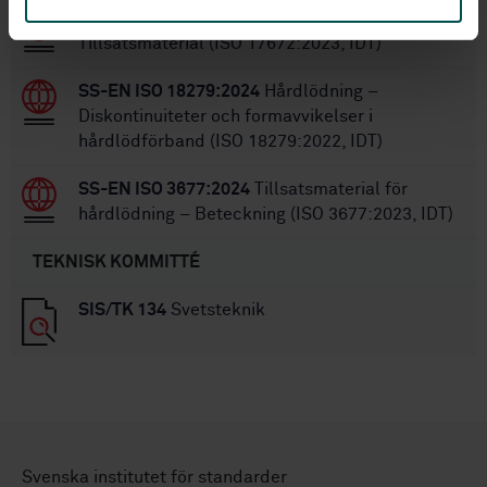
SS-EN ISO 17672:2024
Hårdlödning –
Tillsatsmaterial (ISO 17672:2023, IDT)
SS-EN ISO 18279:2024
Hårdlödning –
Diskontinuiteter och formavvikelser i
hårdlödförband (ISO 18279:2022, IDT)
SS-EN ISO 3677:2024
Tillsatsmaterial för
hårdlödning – Beteckning (ISO 3677:2023, IDT)
TEKNISK KOMMITTÉ
SIS/TK 134
Svetsteknik
Svenska institutet för standarder