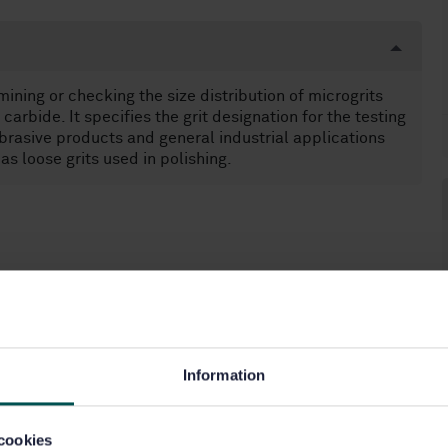
ining or checking the size distribution of microgrits
arbide. It specifies the grit designation for the testing
brasive products and general industrial applications
 loose grits used in polishing.
Information
cookies