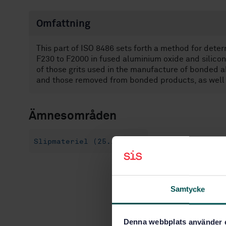
Omfattning
This part of ISO 8486 sets forth a method for determ
F230 to F2000 in fused aluminium oxide and silicon c
of those grits used in the manufacture of bonded a
and those removed from bonded products, as well as
Ämnesområden
Slipmateriel (25.100.70)
Samtycke
Denna webbplats använder 