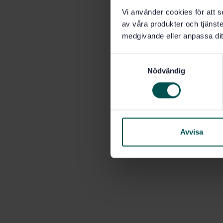
Vi använder cookies för att s
av våra produkter och tjänster
medgivande eller anpassa dit
S
Nödvändig
a
m
t
y
c
k
Avvisa
e
s
v
a
l