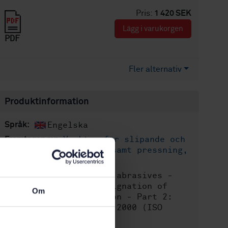
Pris:
1 420 SEK
Lägg i varukorgen
PDF
Fler alternativ
Produktinformation
Engelska
Språk:
Verktyg för slipande och
Framtagen av:
skärande bearbetning samt pressning,
SIS/TK 645
Bonded abrasives -
Internationell titel:
Determination and designation of
Om
grain size distribution - Part 2:
Microgrits F 230 to F 2000 (ISO
8486-2:2007, IDT)