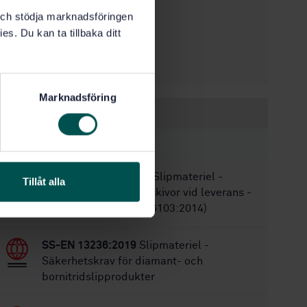
STD-63084
Artikelnummer:
k och stödja marknadsföringen
1
Utgåva:
es. Du kan ta tillbaka ditt
2007-09-07
Fastställd:
44
Antal sidor:
Marknadsföring
Inom samma område
STANDARDER
SS-EN ISO 6103:2014
Slipmateriel -
Tillåt alla
Tillåten obalans i slipskivor vid leverans -
Statisk provning (ISO 6103:2014)
SS-EN 13236:2019
Slipmateriel -
Säkerhetskrav för diamant- och
bornitridslipprodukter