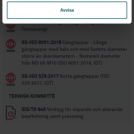
STANDARDER
Avvisa
SS-ISO 5967
Gängverktyg - Gängtappar -
Terminologi
SS-ISO 8051:2016
Gängtappar - Långa
gängtappar med hals och med fästets diameter
större än skärdiametern - Nominell diameter
från M3 till M10 (ISO 8051:2016, IDT)
SS-ISO 529:2017
Korta gängtappar (ISO
529:2017, IDT)
TEKNISK KOMMITTÉ
SIS/TK 645
Verktyg för slipande och skärande
bearbetning samt pressning