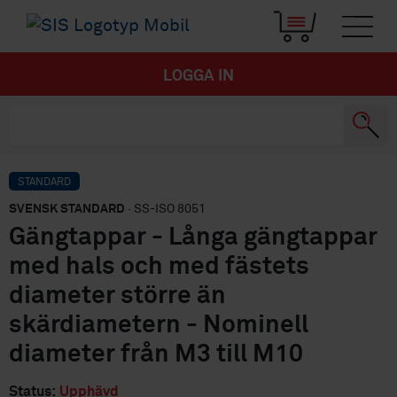
LOGGA IN
STANDARD
SVENSK STANDARD
· SS-ISO 8051
Gängtappar - Långa gängtappar
med hals och med fästets
diameter större än
skärdiametern - Nominell
diameter från M3 till M10
Status:
Upphävd