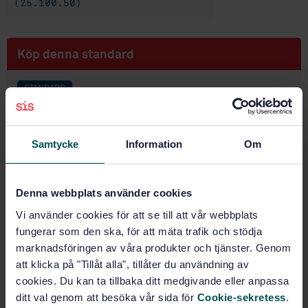
(25.100.50)
Köp denna standard
STANDARD
SVENSK STANDARD
· SS-ISO 8051
Gängtappar - Långa gängtappar med hals och med
fästets diameter större än skärdiametern - Nominell
Samtycke
Information
Om
diameter från M3 till M10
Prenumerera på standarden - Läs mer
Denna webbplats använder cookies
Vi använder cookies för att se till att vår webbplats
Pris:
687 SEK
fungerar som den ska, för att mäta trafik och stödja
Lägg i varukorgen
marknadsföringen av våra produkter och tjänster. Genom
PDF
att klicka på "Tillåt alla", tillåter du användning av
cookies. Du kan ta tillbaka ditt medgivande eller anpassa
Fler alternativ
ditt val genom att besöka vår sida för
Cookie-sekretess
.