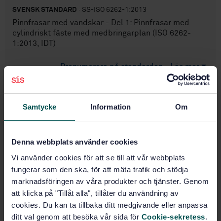
SVENSK STANDARD
· SS-ISO 6262-1:2013
Pinnfräsar med vändskär - Del 1: Pinnfräsar med
cylindriskt fäste med medbringarplan (ISO 6262-
1:2013, IDT)
Prenumerera på standarden - Läs mer
Pris:
687 SEK
Lägg i varukorgen
Samtycke
Information
Om
PDF
Fler alternativ
Denna webbplats använder cookies
Vi använder cookies för att se till att vår webbplats
fungerar som den ska, för att mäta trafik och stödja
Produktinformation
marknadsföringen av våra produkter och tjänster. Genom
Engelska
Språk:
att klicka på "Tillåt alla", tillåter du användning av
cookies. Du kan ta tillbaka ditt medgivande eller anpassa
Verktyg för slipande och
Framtagen av:
skärande bearbetning samt pressning,
ditt val genom att besöka vår sida för
Cookie-sekretess
.