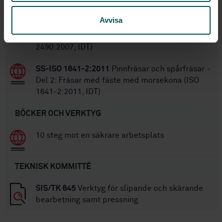
SS-ISO 2490:2018
Snäckfräsar för cylindriska
Avvisa
kugghjul med medbringarspår eller kilspår -
Modul 0,5 t.o.m. 40 - Nominella mått (ISO
2490:2007, IDT)
SS-ISO 1641-2:2011
Pinnfräsar och spårfräsar -
Del 2: Fräsar med fäste med morsekona (ISO
1641-2:2011, IDT)
BÖCKER OCH VERKTYG
10 steg mot en säkrare arbetsplats
TEKNISK KOMMITTÉ
SIS/TK 645
Verktyg för slipande och skärande
bearbetning samt pressning