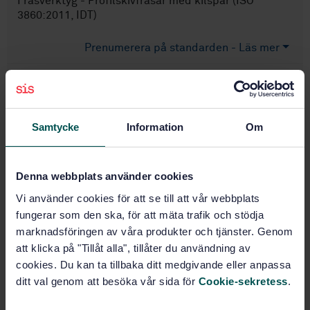
Fräsverktyg - Profilskivfräsar med kilspår (ISO
3860:2011, IDT)
Prenumerera på standarden - Läs mer
Pris:
687 SEK
Lägg i varukorgen
PDF
Samtycke
Information
Om
Fler alternativ
Denna webbplats använder cookies
Produktinformation
Vi använder cookies för att se till att vår webbplats
fungerar som den ska, för att mäta trafik och stödja
Engelska
Språk:
marknadsföringen av våra produkter och tjänster. Genom
Verktyg för slipande och
Framtagen av:
att klicka på "Tillåt alla", tillåter du användning av
skärande bearbetning samt pressning,
cookies. Du kan ta tillbaka ditt medgivande eller anpassa
SIS/TK 645
ditt val genom att besöka vår sida för
Cookie-sekretess
.
Bore cutters with key
Internationell titel:
drive - Form milling cutters with