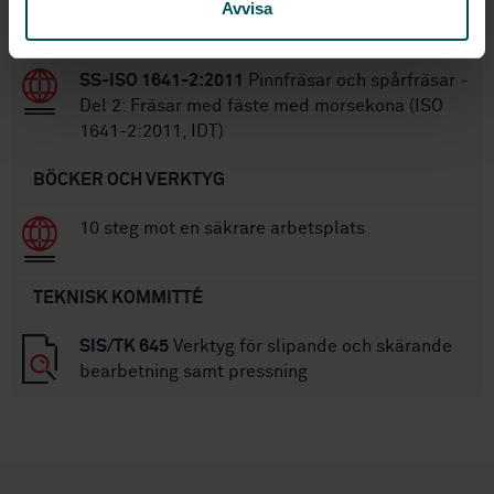
Modul 0,5 t.o.m. 40 - Nominella mått (ISO
Avvisa
2490:2007, IDT)
SS-ISO 1641-2:2011
Pinnfräsar och spårfräsar -
Del 2: Fräsar med fäste med morsekona (ISO
1641-2:2011, IDT)
BÖCKER OCH VERKTYG
10 steg mot en säkrare arbetsplats
TEKNISK KOMMITTÉ
SIS/TK 645
Verktyg för slipande och skärande
bearbetning samt pressning