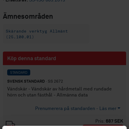
·
Ersätts av:
SS-ISO 883:2013
Ämnesområden
Skärande verktyg Allmänt
(25.100.01)
Köp denna standard
STANDARD
SVENSK STANDARD
· SS 2672
Vändskär - Vändskär av hårdmetall med rundade
hörn och utan fästhål - Allmänna data
Prenumerera på standarden - Läs mer
Pris:
687 SEK