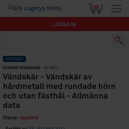
LOGGA IN
STANDARD
SVENSK STANDARD
· SS 2672
Vändskär - Vändskär av
hårdmetall med rundade hörn
och utan fästhål - Allmänna
data
Status:
Upphävd