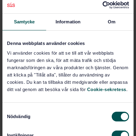
Lägg i varukorgen
PDF
Samtycke
Information
Om
Fler alternativ
Produktinformation
Denna webbplats använder cookies
Vi använder cookies för att se till att vår webbplats
Svenska
Språk:
fungerar som den ska, för att mäta trafik och stödja
Verktyg för slipande och
Framtagen av:
marknadsföringen av våra produkter och tjänster. Genom
skärande bearbetning samt pressning,
att klicka på "Tillåt alla", tillåter du användning av
SIS/TK 645
cookies. Du kan ta tillbaka ditt medgivande eller anpassa
Indexable hardmetal
Internationell titel:
ditt val genom att besöka vår sida för
Cookie-sekretess
.
(carbide) inserts with rounded corners,
without fixing hole - General data
STD-8018
Artikelnummer:
S
1
Nödvändig
Utgåva:
a
1988-10-19
m
Fastställd:
t
2
Antal sidor:
Inställningar