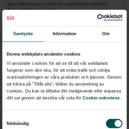
Specifikation av protokoll i applikationsskiktet -
Delar i fältbuss, Typ 13
Prenumerera på standarden - Läs mer
Samtycke
Information
Om
Pris:
1 884 SEK
Lägg i varukorgen
PDF
Denna webbplats använder cookies
Vi använder cookies för att se till att vår webbplats
Fler alternativ
fungerar som den ska, för att mäta trafik och stödja
marknadsföringen av våra produkter och tjänster. Genom
Produktinformation
att klicka på "Tillåt alla", tillåter du användning av
cookies. Du kan ta tillbaka ditt medgivande eller anpassa
Engelska
Språk:
ditt val genom att besöka vår sida för
Cookie-sekretess
.
SEK SVENSK ELSTANDARD
Framtagen av:
Industrial communication
Internationell titel:
S
networks - Fieldbus specifications -
Nödvändig
a
Part 6-13: Application layer protocol