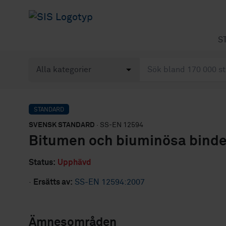
S
STANDARD
SVENSK STANDARD
· SS-EN 12594
Bitumen och biuminösa binde
Status:
Upphävd
·
Ersätts av:
SS-EN 12594:2007
Ämnesområden