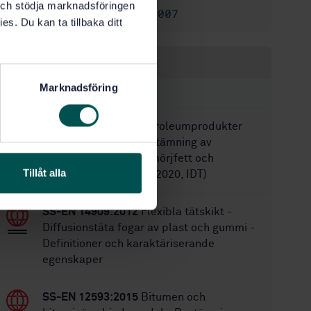
k och stödja marknadsföringen
SS-EN 12594:2007
Ersätts av:
es. Du kan ta tillbaka ditt
Inom samma område
Marknadsföring
STANDARDER
SS-ISO 2137:2020
Petroleumprodukter
och smörjmedel - Bestämning av
konpenetration hos smörjfett och
Tillåt alla
petrolatum (ISO 2137:2020, IDT)
SS-EN 14909:2012
Flexibla tätskikt -
Diffusionstäta fogar av plast och gummi -
Definitioner och karaktäriserande
egenskaper
SS-EN 12593:2015
Bitumen och