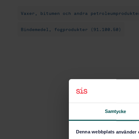
Vaxer, bitumen och andra petroleumprodukte
Bindemedel, fogprodukter (91.100.50)
Samtycke
Denna webbplats använder 