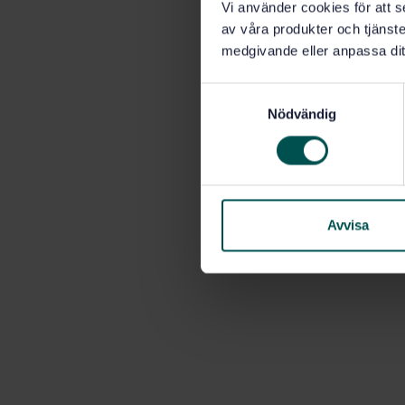
Vi använder cookies för att s
av våra produkter och tjänster
medgivande eller anpassa dit
S
Nödvändig
a
m
t
y
c
k
Avvisa
e
s
v
a
l