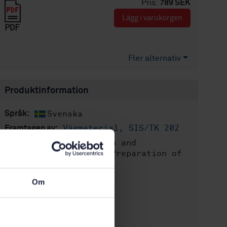
Pris:
789 SEK
Lägg i varukorgen
PDF
Fler alternativ
Produktinformation
Svenska
Språk:
Vägmaterial, SIS/TK 202
Framtagen av:
Bitumen and
Internationell titel:
bituminous binders - Preparation of
test samples
STD-27865
Artikelnummer:
Om
1
Utgåva:
2000-05-12
Fastställd:
8
Antal sidor: