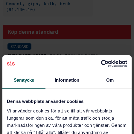
Cement, gips, kalk, bruk
(91.100.10)
Köp denna standard
STANDARD
SVENSK STANDARD
· SS-EN ISO 10426-3:2006
Petroleum and natural gas industries - Cements and
materials for well cementing - Part 3: Testing of
deepwater well cement formulations (ISO 10426-
Samtycke
Information
Om
3:2003)
Prenumerera på standarden - Läs mer
Denna webbplats använder cookies
Pris:
1 097 SEK
Vi använder cookies för att se till att vår webbplats
fungerar som den ska, för att mäta trafik och stödja
Lägg i varukorgen
marknadsföringen av våra produkter och tjänster. Genom
PDF
att klicka på "Tillåt alla", tillåter du användning av