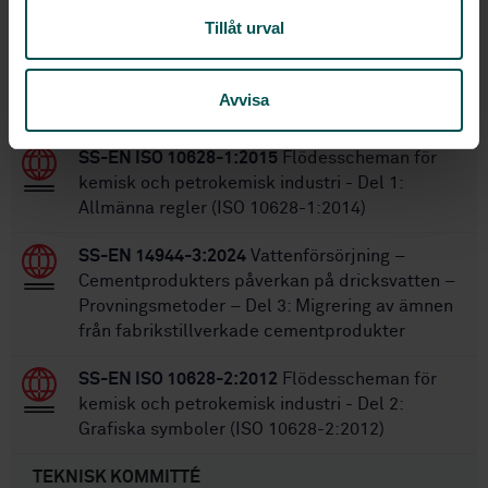
Tillåt urval
Inom samma område
Avvisa
STANDARDER
SS-EN ISO 10628-1:2015
Flödesscheman för
kemisk och petrokemisk industri - Del 1:
Allmänna regler (ISO 10628-1:2014)
SS-EN 14944-3:2024
Vattenförsörjning –
Cementprodukters påverkan på dricksvatten –
Provningsmetoder – Del 3: Migrering av ämnen
från fabrikstillverkade cementprodukter
SS-EN ISO 10628-2:2012
Flödesscheman för
kemisk och petrokemisk industri - Del 2:
Grafiska symboler (ISO 10628-2:2012)
TEKNISK KOMMITTÉ