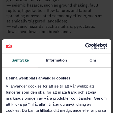
groundwater and oil and gas;
— seismic hazards, such as ground shaking, fault
rupture, liquefaction, flow failures and lateral
spreading or associated secondary effects, such as
seismically triggered landslides;
— volcanic hazards, such as lahars, pyroclastic
flows, lava flows, dam break, and v ...
Ämnesområden
Samtycke
Information
Om
Utvinning och bearbetning av
petroleum och naturgas (75.020)
Denna webbplats använder cookies
Utrustning för hantering av
Vi använder cookies för att se till att vår webbplats
petroleumprodukter och naturgas
fungerar som den ska, för att mäta trafik och stödja
(75.200)
marknadsföringen av våra produkter och tjänster. Genom
att klicka på "Tillåt alla", tillåter du användning av
Stålrör (77.140.75)
cookies. Du kan ta tillbaka ditt medgivande eller anpassa