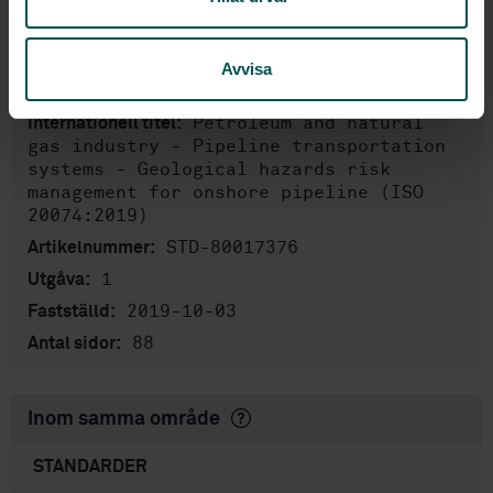
Produktinformation
Engelska
Språk:
Avvisa
Gassystem, SIS/TK 289
Framtagen av:
Petroleum and natural
Internationell titel:
gas industry - Pipeline transportation
systems - Geological hazards risk
management for onshore pipeline (ISO
20074:2019)
STD-80017376
Artikelnummer:
1
Utgåva:
2019-10-03
Fastställd:
88
Antal sidor:
Inom samma område
STANDARDER