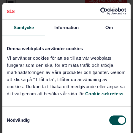
Lägg i varukorgen
PDF
Fler alternativ
Samtycke
Information
Om
Produktinformation
Denna webbplats använder cookies
Engelska
Språk:
Vi använder cookies för att se till att vår webbplats
Gassystem, SIS/TK 289
Framtagen av:
fungerar som den ska, för att mäta trafik och stödja
Petroleum and natural
Internationell titel:
marknadsföringen av våra produkter och tjänster. Genom
gas industries - Care and use of casing
att klicka på "Tillåt alla", tillåter du användning av
and tubing (ISO 10405:2000)
cookies. Du kan ta tillbaka ditt medgivande eller anpassa
STD-56821
Artikelnummer:
ditt val genom att besöka vår sida för
Cookie-sekretess
.
1
Utgåva:
2006-12-01
Fastställd:
S
43
Antal sidor:
Nödvändig
a
m