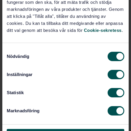
fungerar som den ska, för att mäta trafik och stödja
Prenumerera på standarden - Läs mer
marknadsföringen av våra produkter och tjänster. Genom
att klicka på "Tillåt alla", tillåter du användning av
Pris:
1 865 SEK
cookies. Du kan ta tillbaka ditt medgivande eller anpassa
Lägg i varukorgen
ditt val genom att besöka vår sida för
Cookie-sekretess
.
PDF
Fler alternativ
S
Nödvändig
a
m
Produktinformation
t
Inställningar
y
Engelska
Språk:
c
Gassystem, SIS/TK 289
Framtagen av:
k
Statistik
Petroleum, petrochemical
Internationell titel:
e
and natural gas industries -
s
Calculation of heater-tube thickness in
Marknadsföring
v
petroleum refineries (ISO 13704:2007)
a
STD-63911
Artikelnummer:
l