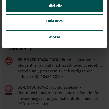
1
Utgåva:
Tillåt alla
2007-11-26
Fastställd:
116
Antal sidor:
Tillåt urval
SS-EN ISO 13704:2022
Ersätts av:
Avvisa
Inom samma område
STANDARDER
SS-EN ISO 10434:2020
Rörledningsarmatur -
Slidventiler av stål med fastskruvad överdel, för
petroleum-, petrokemisk och närliggande
industri (ISO 10434:2020)
SS-EN ISO 10442
Tryckluftsteknik -
Centrifugalkompressorer i packutförande för
användning i naturgas- och petroleumindustri
(ISO 10442:2002)