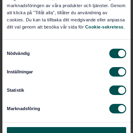
marknadsföringen av våra produkter och tjänster. Genom
Pris:
789 SEK
att klicka på "Tillåt alla", tillåter du användning av
Lägg i varukorgen
cookies. Du kan ta tillbaka ditt medgivande eller anpassa
PDF
ditt val genom att besöka vår sida för
Cookie-sekretess
.
Fler alternativ
S
Nödvändig
a
Produktinformation
m
t
Inställningar
Engelska
Språk:
y
Gassystem, SIS/TK 289
Framtagen av:
c
Oil and gas industries
k
Statistik
Internationell titel:
including lower carbon energy - Flare
e
details for general refinery and
s
Marknadsföring
petrochemical service (ISO 25457:2023)
v
STD-80046283
Artikelnummer:
a
l
2
Utgåva: