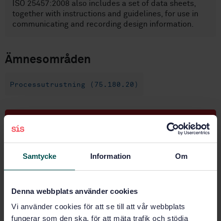
ISO 25457:2008 also includes a set of data sheets,
together with instructions and guidelines, for use in
communicating and recording design information.
Ämnesområden
Processutrustning (75.180.20)
Köp denna standard
STANDARD
Samtycke
Information
Om
SVENSK STANDARD
· SS-EN ISO 25457:2023
Olje- och gasindustrier inklusive lågkolenergi -
Detaljer hos facklor för allmänt ändamål i raffinaderi
Denna webbplats använder cookies
och petrokemiska anläggningar (ISO 25457:2023)
Vi använder cookies för att se till att vår webbplats
Prenumerera på standarden - Läs mer
fungerar som den ska, för att mäta trafik och stödja