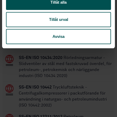
2023-10-30
Fastställd:
Tillåt alla
12
Antal sidor:
SS-EN ISO 25457:2008
Ersätter:
Tillåt urval
Inom samma område
Avvisa
STANDARDER
SS-EN ISO 10434:2020
Rörledningsarmatur -
Slidventiler av stål med fastskruvad överdel, för
petroleum-, petrokemisk och närliggande
industri (ISO 10434:2020)
SS-EN ISO 10442
Tryckluftsteknik -
Centrifugalkompressorer i packutförande för
användning i naturgas- och petroleumindustri
(ISO 10442:2002)
SS-EN ISO 12211:2012
Petroleum,