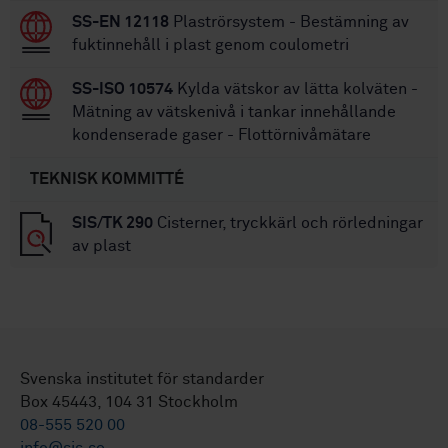
SS-EN 12118
Plaströrsystem - Bestämning av
fuktinnehåll i plast genom coulometri
SS-ISO 10574
Kylda vätskor av lätta kolväten -
Mätning av vätskenivå i tankar innehållande
kondenserade gaser - Flottörnivåmätare
TEKNISK KOMMITTÉ
SIS/TK 290
Cisterner, tryckkärl och rörledningar
av plast
Svenska institutet för standarder
Box 45443, 104 31 Stockholm
08-555 520 00
info@sis.se