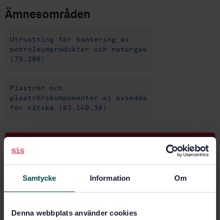
Ämnesområden
Utrustning för hantering av
petroleumprodukter och naturgas
(75.200)
Plaströr och
plaströrskomponenter ej avsedda
för vätska (83.140.30)
Köp denna standard
STANDARD
Samtycke
Information
Om
SVENSK STANDARD
· SS-EN ISO 14692-4
Petroleum- och naturgasindustrier -
Glasfiberarmerade plaströr (GRP) - Del 4:
Denna webbplats använder cookies
Tillverkning, installation och drift (ISO 14692-4:2002)