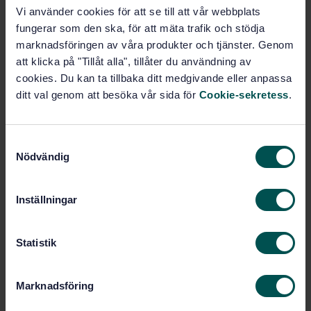
Vi använder cookies för att se till att vår webbplats
fungerar som den ska, för att mäta trafik och stödja
Prenumerera på standarden - Läs mer
marknadsföringen av våra produkter och tjänster. Genom
Pris:
1 599 SEK
att klicka på "Tillåt alla", tillåter du användning av
cookies. Du kan ta tillbaka ditt medgivande eller anpassa
Lägg i varukorgen
ditt val genom att besöka vår sida för
Cookie-sekretess
.
PDF
Fler alternativ
S
Nödvändig
a
Produktinformation
m
t
Inställningar
Engelska
Språk:
y
Cisterner, tryckkärl och
Framtagen av:
c
rörledningar av plast, SIS/TK 290
k
Statistik
Petroleum and natural
e
Internationell titel:
gas industries - Glass-reinforced
s
Marknadsföring
plastics (GRP) piping - Part 4:
v
Fabrication, installation and operation
a