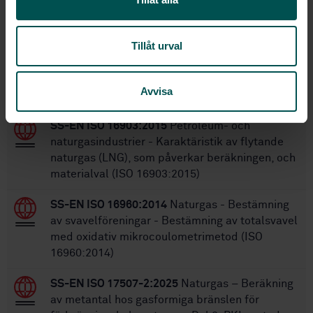
27
Antal sidor:
Tillåt urval
Inom samma område
Avvisa
STANDARDER
SS-EN ISO 16903:2015
Petroleum- och
naturgasindustrier - Karaktäristik av flytande
naturgas (LNG), som påverkar beräkningen, och
materialval (ISO 16903:2015)
SS-EN ISO 16960:2014
Naturgas - Bestämning
av svavelföreningar - Bestämning av totalsvavel
med oxidativ mikrocoulometrimetod (ISO
16960:2014)
SS-EN ISO 17507-2:2025
Naturgas – Beräkning
av metantal hos gasformiga bränslen för