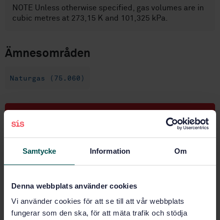
NOTE Unless otherwise specified, gas volumes are in
cubic metres at 273,15 K and 101,325 kPa.
Ämnesområden
Naturgas (75.060)
Köp denna standard
STANDARD
Samtycke
Information
Om
SVENSK STANDARD
· SS-EN ISO 6570:2004
Naturgas - Bestämning av potentiellt flytande
kolväteinnehåll - Gravimetriska metoder (ISO
Denna webbplats använder cookies
6570:2001)
Vi använder cookies för att se till att vår webbplats
Prenumerera på standarden - Läs mer
fungerar som den ska, för att mäta trafik och stödja