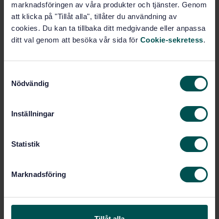
marknadsföringen av våra produkter och tjänster. Genom
Pris:
1 250 SEK
att klicka på "Tillåt alla", tillåter du användning av
Lägg i varukorgen
cookies. Du kan ta tillbaka ditt medgivande eller anpassa
PDF
ditt val genom att besöka vår sida för
Cookie-sekretess
.
Fler alternativ
S
Nödvändig
a
Produktinformation
m
t
Inställningar
Engelska
Språk:
y
Gassystem, SIS/TK 289
Framtagen av:
c
Natural gas -
Internationell titel:
k
Statistik
Determination of potential hydrocarbon
e
liquid content - Gravimetric methods
s
(ISO 6570:2001)
Marknadsföring
v
STD-37472
Artikelnummer:
a
1
Utgåva:
l
2004-10-01
Fastställd:
Tillåt alla