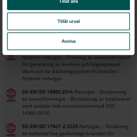
Tillåt alla
SS-EN 1160
Ersätter:
Tillåt urval
Inom samma område
STANDARDER
Avvisa
SS-EN 12065
Installationer och utrustning för
flytande naturgas - Provning av skumkoncentrat
för generering av medium och högexpansivt
skum och av släckningspulver till bränder i
flytande naturgas
SS-EN ISO 16960:2014
Naturgas - Bestämning
av svavelföreningar - Bestämning av totalsvavel
med oxidativ mikrocoulometrimetod (ISO
16960:2014)
SS-EN ISO 17507-2:2025
Naturgas – Beräkning
av metantal hos gasformiga bränslen för