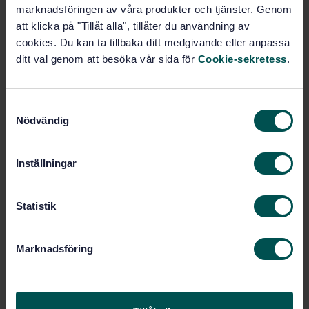
Lägg i varukorgen
marknadsföringen av våra produkter och tjänster. Genom
PDF
att klicka på "Tillåt alla", tillåter du användning av
cookies. Du kan ta tillbaka ditt medgivande eller anpassa
Fler alternativ
ditt val genom att besöka vår sida för
Cookie-sekretess
.
Produktinformation
S
Nödvändig
a
Engelska
Språk:
m
Gassystem, SIS/TK 289
Framtagen av:
t
Inställningar
Petroleum and natural
Internationell titel:
y
gas industries - Characteristics of
c
LNG, influencing the design, and
k
Statistik
material selection (ISO 16903:2015)
e
STD-8014626
Artikelnummer:
s
Marknadsföring
1
Utgåva:
v
a
2015-06-21
Fastställd:
l
28
Antal sidor: