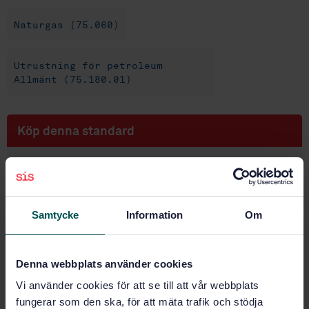
Naturgas (75.060)
Utrustning för petroleum
Allmänt (75.180.01)
Köp denna standard
STANDARD
SVENSK STANDARD
· SS-EN ISO 16903:2015
Petroleum- och naturgasindustrier - Karaktäristik av
Samtycke
Information
Om
flytande naturgas (LNG), som påverkar beräkningen,
och materialval (ISO 16903:2015)
Denna webbplats använder cookies
Prenumerera på standarden - Läs mer
Vi använder cookies för att se till att vår webbplats
Pris:
943 SEK
fungerar som den ska, för att mäta trafik och stödja