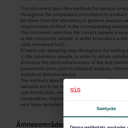
This document specifies methods for sample prepa
throughout the preparation procedures to produce 
be taken from the laboratory or general analysis s
requirements defined in the corresponding analyti
This document specifies the correct sample prepar
a) the composite sample, in order to produce a lab
solid recovered fuel);
b) each sub-sampling step throughout the testing
c) the laboratory sample, in order to obtain suitabl
d) ensure the representativeness of the test porti
preparation plan, prior to physical analysis, chemic
analytical determinations).
The methods specified in this document can be us
samples are to be tested for bulk density, biomass
size distribution, moisture content, ash content, as
composition, impurities and self-heating propertie
very large samples required for the testing of brid
Samtycke
Ämnesområden
Denna webbplats använder 