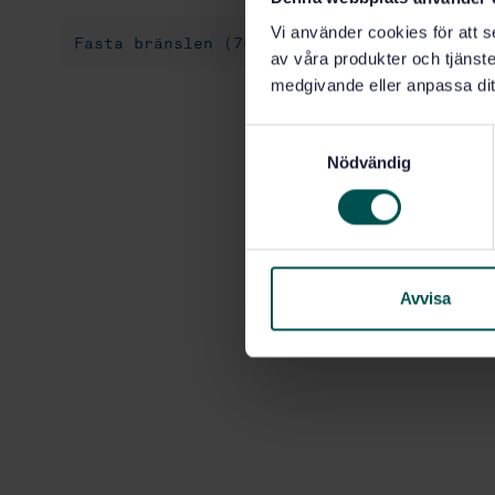
Vi använder cookies för att s
Fasta bränslen (75.160.10)
Biobränslen (
av våra produkter och tjänster
medgivande eller anpassa dit
S
Nödvändig
a
m
t
y
c
k
Avvisa
e
s
v
a
l