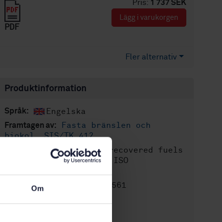
Pris:
1 737 SEK
Lägg i varukorgen
PDF
Fler alternativ
Produktinformation
Engelska
Språk:
Fasta bränslen och
Framtagen av:
biokol, SIS/TK 412
Solid recovered fuels
Internationell titel:
- Sample preparation (ISO
21646:2022)
STD-80035561
Artikelnummer:
Om
1
Utgåva:
2022-05-24
Fastställd: