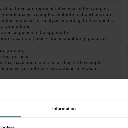
ration to ensure representativeness of the samples
general analysis samples. Suitable test portions can
amples and used for analysis according to the specific
cal procedures.
ation sequence to be applied to:
oratory sample (taking into account large pieces of
 programme;
e test portions;
ons that have been taken according to the sample
al analysis or both (e.g. extractions, digestion,
ed for sample preparation, for example, when the
 content determination, mechanical durability, particle
h melting behaviour, calorific value, chemical
s. The methods are not intended to be applied to the
ging properties.
Information
cookies