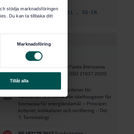
76
Antal sidor:
k och stödja marknadsföringen
SS-EN 15443:2011
,
SS-EN
Ersätter:
es. Du kan ta tillbaka ditt
15413:2011
Inom samma område
Marknadsföring
STANDARDER
SS-EN ISO 21637:2020
Fasta återvunna
bränslen - Terminologi (ISO 21637:2020)
Tillåt alla
SS-EN 16214-1:2024
Kriterier för
hållbarhet och minskade växthusgaser för
biomassa för energiändamål – Principer,
kriterier, indikatorer och verifiering – Del
1: Terminologi
SS 187178:2017
Torvbränslen -